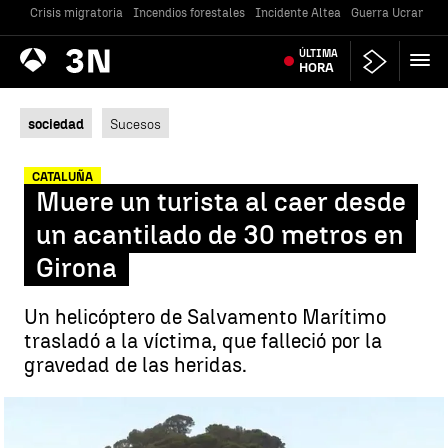
Crisis migratoria
Incendios forestales
Incidente Altea
Guerra Ucrania
Antena
ÚLTIMA
Noticias
3
HORA
sociedad
Sucesos
CATALUÑA
Muere un turista al caer desde
un acantilado de 30 metros en
Girona
Un helicóptero de Salvamento Marítimo
trasladó a la víctima, que falleció por la
gravedad de las heridas.
Muere un turista al caer desde un acantilado |
A3N