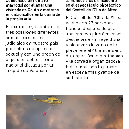
Condenado un hombre
27 heridos tras un incidente
marroquí por allanar una
en el espectáculo pirotécnico
vivienda en Ceuta y meterse
del Castell de l'Olla de Altea
en calzoncillos en la cama de
El Castell de l’Olla de Altea
la propietaria
acabó con 27 personas
El migrante ya contaba en
heridas después de que
tres ocasiones diferentes
una carcasa pirotécnica se
con antecedentes
desviara de su trayectoria
judiciales en nuestro país
y alcanzara la zona de la
por delitos de agresión
playa, era el 40 aniversario
sexual y con una orden de
del espectáculo pirotécnico
expulsión del territorio
y la cofradía organizadora
nacional dictada por un
había montado la puesta
juzgado de Valencia.
en escena más grande de
su historia.