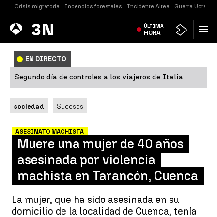
Crisis migratoria
Incendios forestales
Incidente Altea
Guerra Ucrania
Antena
ÚLTIMA
Noticias
3
HORA
EN DIRECTO
Segundo día de controles a los viajeros de Italia
sociedad
Sucesos
ASESINATO MACHISTA
Muere una mujer de 40 años
asesinada por violencia
machista en Tarancón, Cuenca
La mujer, que ha sido asesinada en su
domicilio de la localidad de Cuenca, tenía