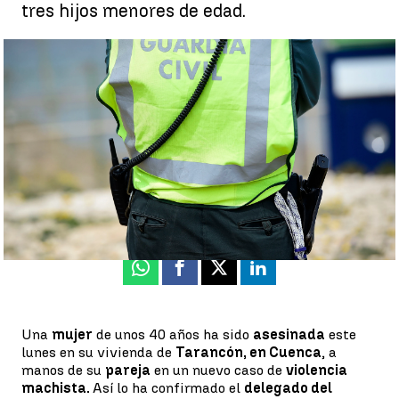
tres hijos menores de edad.
Muere una mujer de 40 años asesinada por violencia machista
en Tarancón, Cuenca |
Getty
Luis Alcantud
Actualizado:
02 de mayo de 2022, 15:41
Publicado:
02 de mayo de 2022, 13:14
Whatsapp
Facebook
X
Linkedin
Una
mujer
de unos 40 años ha sido
asesinada
este
lunes en su vivienda de
Tarancón, en Cuenca
, a
manos de su
pareja
en un nuevo caso de
violencia
machista.
Así lo ha confirmado el
delegado del