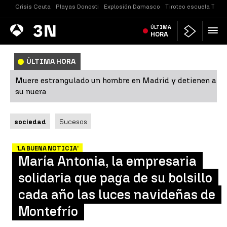
Crisis Ceuta
Playas Donosti
Explosión Damasco
Tiroteo escuela Taila
Antena
ÚLTIMA
Noticias
3
HORA
ÚLTIMA HORA
Muere estrangulado un hombre en Madrid y detienen a
su nuera
sociedad
Sucesos
'LA BUENA NOTICIA'
María Antonia, la empresaria
solidaria que paga de su bolsillo
cada año las luces navideñas de
Montefrío