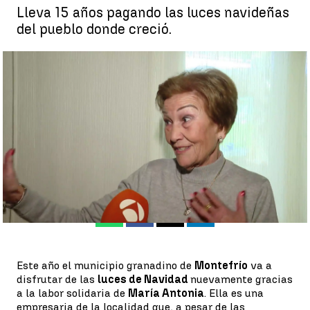
Lleva 15 años pagando las luces navideñas
del pueblo donde creció.
La empresaria que paga las luces navideñas de Montefrío |
Antena 3
Eva Navarro
Publicado:
23 de diciembre de 2022, 19:35
Whatsapp
Facebook
X
Linkedin
Este año el municipio granadino de
Montefrío
va a
disfrutar de las
luces de Navidad
nuevamente gracias
a la labor solidaria de
María Antonia
. Ella es una
empresaria de la localidad que, a pesar de las