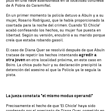
pozo en una nave abandonada en la localidad coruñesa
de A Pobra do Caramiñal.
En un primer momento la policía detuvo a Abuín y a su
mujer, Rosario Rodríguez, que le había proporcionado la
coartada para la noche del crimen. Cuando 'El Chicle'
acabó confesando los hechos, su mujer fue puesta en
libertad. Según su versión, encubrió a su marido porque
creía que estaba robando gasoil.
El caso de Diana Quer se resolvió después de que Abuín
tratase de repetir los hechos intentando
agredir a
otra joven
en otra localidad próxima, en este caso en
Boiro. La chica pudo huir y su declaración precipitó la
detención del asesino al que la Policía ya le seguía la
pista.
La jueza constata "el mismo modus operandi"
Precisamente el hecho de que 'El Chicle' haya sido
condenado por el asesinato de Diana Quer, cometido en