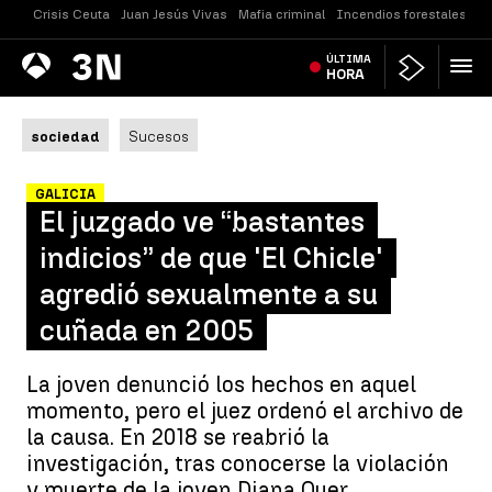
Crisis Ceuta
Juan Jesús Vivas
Mafia criminal
Incendios forestales
Vi
Antena
ÚLTIMA
Noticias
3
HORA
sociedad
Sucesos
GALICIA
El juzgado ve “bastantes
indicios” de que 'El Chicle'
agredió sexualmente a su
cuñada en 2005
La joven denunció los hechos en aquel
momento, pero el juez ordenó el archivo de
la causa. En 2018 se reabrió la
investigación, tras conocerse la violación
y muerte de la joven Diana Quer.