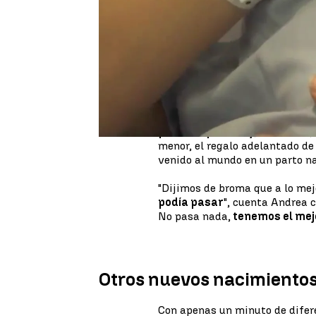
Justo en el momento en el que
Puerta del Sol
, con las uvas e
Iratxe venía al mundo
. Rodea
Marañón de Madrid, se conver
2023
. Tenía prisa por llegar 
uvas para entrar con buen pie 
forma de hacerlo que esta
.
Su madre, Andrea, cuenta a 'A
previsto para hoy
, 1 de enero
menor, el regalo adelantado de
venido al mundo en un parto na
"Dijimos de broma que a lo mej
podía pasar
", cuenta Andrea 
No pasa nada,
tenemos el mej
Otros nuevos nacimiento
Con apenas un minuto de difere