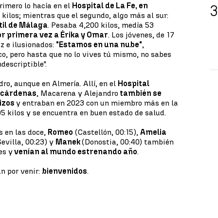
primero lo hacía en el
Hospital de La Fe, en
 kilos; mientras que el segundo, algo más al sur:
til de Málaga
. Pesaba 4,200 kilos, medía 53
r primera vez a Érika y Omar
. Los jóvenes, de 17
z e ilusionados:
"Estamos en una nube"
,
co, pero hasta que no lo vives tú mismo, no sabes
ndescriptible".
ro, aunque en Almería. Allí, en el
Hospital
ecárdenas
, Macarena y Alejandro
también se
rizos
y entraban en 2023 con un miembro más en la
05 kilos y se encuentra en buen estado de salud.
s en las doce,
Romeo
(Castellón, 00:15),
Amelia
evilla, 00:23) y
Manek
(Donostia, 00:40) también
es y
venían al mundo estrenando año
.
an por venir:
bienvenidos
.