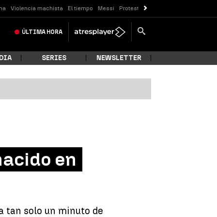
ma
Violencia machista
El tiempo
Messi
Protestas Sóller
Crisis Ceuta
ÚLTIMA
HORA
DIA
SERIES
NEWSLETTER
nacido en
a tan solo un minuto de