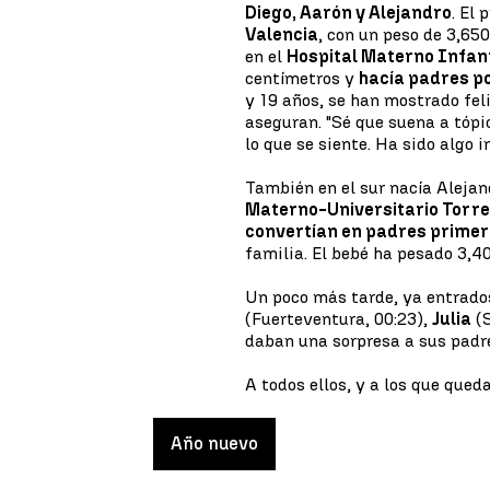
Diego, Aarón y Alejandro
. El 
Valencia
, con un peso de 3,650
en el
Hospital Materno Infan
centímetros y
hacía padres po
y 19 años, se han mostrado feli
aseguran. "Sé que suena a tópi
lo que se siente. Ha sido algo i
También en el sur nacía Alejand
Materno-Universitario Torr
convertían en padres prime
familia. El bebé ha pesado 3,4
Un poco más tarde, ya entrado
(Fuerteventura, 00:23),
Julia
(S
daban una sorpresa a sus padr
A todos ellos, y a los que qued
Año nuevo