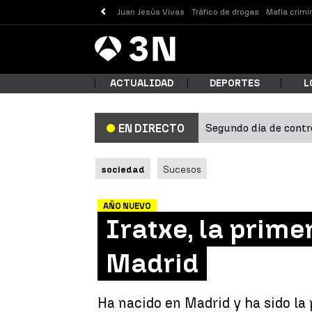
Juan Jesús Vivas
Tráfico de drogas
Mafia crimi
Antena
Noticias
3
ACTUALIDAD
DEPORTES
L
Segundo día de contro
EN DIRECTO
¿Qué
sociedad
Sucesos
AÑO NUEVO
Iratxe, la prime
Madrid
Busc
Ha nacido en Madrid y ha sido la