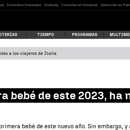
nal
Incendios forestales
Vivienda
Controles en fronteras
Detención en Pal
OTERÍAS
TIEMPO
PROGRAMAS
MULTIME
les a los viajeros de Italia
 estás buscando?
ra bebé de este 2023, ha 
ar
 primera bebé de este nuevo año. Sin embargo, y 