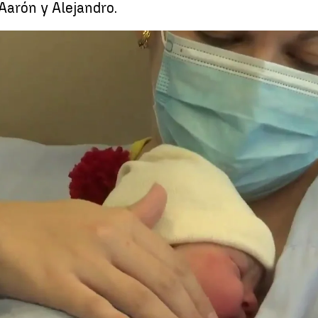
 Aarón y Alejandro.
Ira
Whatsapp
Facebook
X
Linkedin