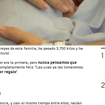
 toda España estaba pendiente
del reloj de la
n la mano y celebrando la entrada en el nuevo año,
da de sus familiares, en el Hospital Gregorio
tía en
la primera bebé española en nacer este
y no podía esperar a que su madre se tomase las 12
en el nuevo año.
Aunque quizás no haya mejor
ntena 3 Noticias' que el nacimiento
estaba
L
, y que ambas se encuentran en perfecto estado. La
 reyes de esta familia, ha pesado 3,750 kilos y ha
tural.
or era la primera, pero
nunca pensamos que
completamente feliz. "Las uvas ya las tomaremos.
or regalo
".
s
ncia, y casi al mismo tiempo entre ellos, nacían