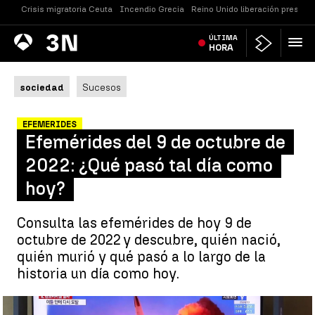
Crisis migratoria Ceuta
Incendio Grecia
Reino Unido liberación presos
Antena
ÚLTIMA
Noticias
3
HORA
sociedad
Sucesos
EFEMERIDES
Efemérides del 9 de octubre de
2022: ¿Qué pasó tal día como
hoy?
Consulta las efemérides de hoy 9 de
octubre de 2022 y descubre, quién nació,
quién murió y qué pasó a lo largo de la
historia un día como hoy.
Efemérides de hoy 9 de octubre de 2022: Corea del Norte prueba