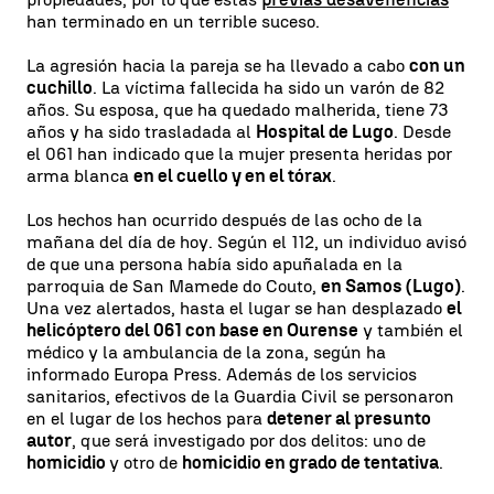
han terminado en un terrible suceso.
La agresión hacia la pareja se ha llevado a cabo
con un
cuchillo
. La víctima fallecida ha sido un varón de 82
años. Su esposa, que ha quedado malherida, tiene 73
años y ha sido trasladada al
Hospital de Lugo
. Desde
el 061 han indicado que la mujer presenta heridas por
arma blanca
en el cuello y en el tórax
.
Los hechos han ocurrido después de las ocho de la
mañana del día de hoy. Según el 112, un individuo avisó
de que una persona había sido apuñalada en la
parroquia de San Mamede do Couto,
en Samos (Lugo)
.
Una vez alertados, hasta el lugar se han desplazado
el
helicóptero del 061 con base en Ourense
y también el
médico y la ambulancia de la zona, según ha
informado Europa Press. Además de los servicios
sanitarios, efectivos de la Guardia Civil se personaron
en el lugar de los hechos para
detener al presunto
autor
, que será investigado por dos delitos: uno de
homicidio
y otro de
homicidio en grado de tentativa
.