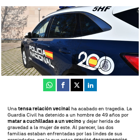
Detenido un hombre tras asesinar a cuchilladas a un vecino en
Samos, Lugo |
Europa Press
Estíbaliz González
Actualizado:
04 de agosto de 2023, 16:09
Publicado:
04 de agosto de 2023, 13:32
Whatsapp
Facebook
X
Linkedin
Una
tensa relación vecinal
ha acabado en tragedia. La
Guardia Civil ha detenido a un hombre de 49 años por
matar a cuchilladas a un vecino
y dejar herida de
gravedad a la mujer de este. Al parecer, las dos
familias estaban enfrentadas por las lindes de sus
propiedades, por lo que estas
previas desavenencias