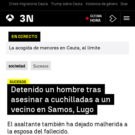
Crisis migratoria Ceuta
Trump sobre Ceuta
Violencia de género
Guerra U
Antena
ÚLTIMA
Noticias
3
HORA
EN DIRECTO
La acogida de menores en Ceuta, al límite
sociedad
Sucesos
SUCESOS
Detenido un hombre tras
asesinar a cuchilladas a un
vecino en Samos, Lugo
El asaltante también ha dejado malherida a
la esposa del fallecido.