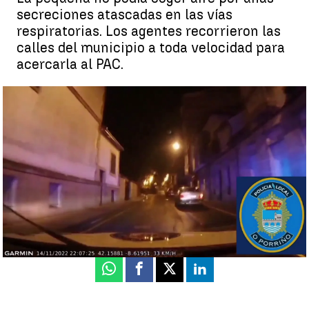
secreciones atascadas en las vías
respiratorias. Los agentes recorrieron las
calles del municipio a toda velocidad para
acercarla al PAC.
El vídeo la policía de O Porriño a toda velocidad en coche para
salvar la vida de una niña de 2 años |
El vídeo la policía de O
Porriño a toda velocidad en coche para salvar la vida de una
niña de 2 años
Antena 3 Galicia
Publicado:
15 de noviembre de 2022, 18:32
Whatsapp
Facebook
X
Linkedin