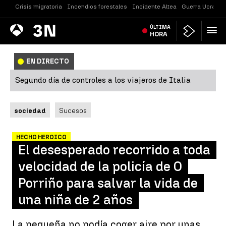
Crisis migratoria
Incendios forestales
Incidente Altea
Guerra Ucrania
Antena
ÚLTIMA
Noticias
3
HORA
EN DIRECTO
Segundo día de controles a los viajeros de Italia
sociedad
Sucesos
HECHO HEROICO
El desesperado recorrido a toda
velocidad de la policía de O
Porriño para salvar la vida de
una niña de 2 años
La pequeña no podía coger aire por unas