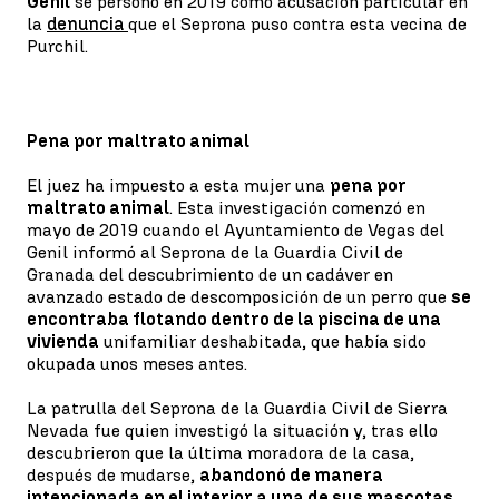
Genil
se personó en 2019 como acusación particular en
la
denuncia
que el Seprona puso contra esta vecina de
Purchil.
Pena por maltrato animal
El juez ha impuesto a esta mujer una
pena por
maltrato animal
. Esta investigación comenzó en
mayo de 2019 cuando el Ayuntamiento de Vegas del
Genil informó al Seprona de la Guardia Civil de
Granada del descubrimiento de un cadáver en
avanzado estado de descomposición de un perro que
se
encontraba flotando dentro de la piscina de una
vivienda
unifamiliar deshabitada, que había sido
okupada unos meses antes.
La patrulla del Seprona de la Guardia Civil de Sierra
Nevada fue quien investigó la situación y, tras ello
descubrieron que la última moradora de la casa,
después de mudarse,
abandonó de manera
intencionada en el interior a una de sus mascotas,