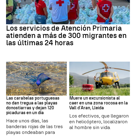
Crisis migratoria
Los servicios de Atención Primaria
atienden a más de 300 migrantes en
las últimas 24 horas
PAÍS VASCO
Cataluña
Las carabelas portuguesas
Muere un excursionista al
no dan tregua a las playas
caer en una zona rocosa en la
donostiarras y dejan 120
Vall d´Aran, Lleida
picaduras en un día
Los efectivos, que llegaron
Hace unos días, las
en helicóptero, localizaron
banderas rojas de las tres
al hombre sin vida.
playas ondeaban para