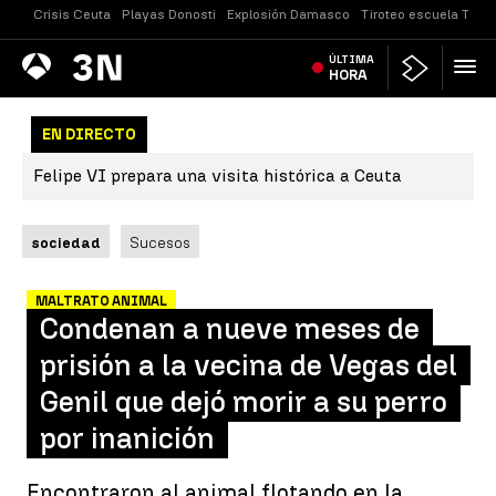
Crisis Ceuta
Playas Donosti
Explosión Damasco
Tiroteo escuela Taila
Antena
ÚLTIMA
Noticias
3
HORA
EN DIRECTO
Felipe VI prepara una visita histórica a Ceuta
sociedad
Sucesos
MALTRATO ANIMAL
Condenan a nueve meses de
prisión a la vecina de Vegas del
Genil que dejó morir a su perro
por inanición
Encontraron al animal flotando en la