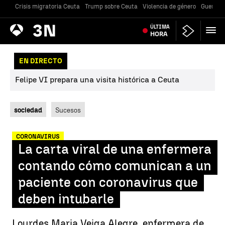
Crisis migratoria Ceuta
Trump sobre Ceuta
Violencia de género
Guerra U
Antena
ÚLTIMA
Noticias
3
HORA
EN DIRECTO
Felipe VI prepara una visita histórica a Ceuta
sociedad
Sucesos
CORONAVIRUS
La carta viral de una enfermera
contando cómo comunican a un
paciente con coronavirus que
deben intubarle
Lourdes Maria Veiga Alegre, enfermera de