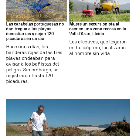
PAÍS VASCO
Cataluña
Las carabelas portuguesas no
Muere un excursionista al
dan tregua a las playas
caer en una zona rocosa en la
donostiarras y dejan 120
Vall d´Aran, Lleida
picaduras en un día
Los efectivos, que llegaron
Hace unos días, las
en helicóptero, localizaron
banderas rojas de las tres
al hombre sin vida.
playas ondeaban para
avisar a los bañistas del
peligro. Sin embargo, se
registraron hasta 120
picaduras.