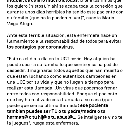
intubar, os quiero mucho a todos
. Dile a los niños que
los quiero (nietos). Y ahí se acaba toda la conexión que
durante unos días horribles ha tenido este paciente con
su familia (que no le pueden ni ver)", cuenta Maria
Veiga Alegre.
Ante esta terrible situación, esta enfermera hace un
llamamiento a la responsabilidad de todos para evitar
los contagios por coronavirus
.
"Este es el día a día en la UCI covid. Hoy alguien ha
podido decir a su familia lo que siente y se ha podido
despedir. Imaginaros todos aquellos que han muerto o
que están luchando como auténticos campeones en
una UCI por su vida y que no llegan a tiempo para
realizar esta llamada...Un virus que podemos frenar
entre todos con responsabilidad. Por que el paciente
que hoy ha realizado esta llamada a su casa (que
puede que sea su última llamada)
ese paciente
también puedes ser TU o tu padre/madre o tu
herman@ o tu hij@ o tu abuel@...
Se inteligente y no te
la juegues", ruega esta enfermera.