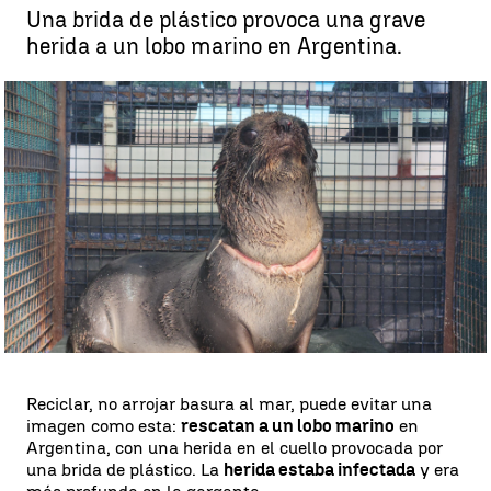
Una brida de plástico provoca una grave
herida a un lobo marino en Argentina.
Rescate lobo marino herido en Argentina |
Fundación Mundo Marino
Rosario Miñano
Publicado:
17 de mayo de 2023, 10:59
Whatsapp
Facebook
X
Linkedin
Reciclar, no arrojar basura al mar, puede evitar una
imagen como esta:
rescatan a un lobo marino
en
Argentina, con una herida en el cuello provocada por
una brida de plástico. La
herida estaba infectada
y era