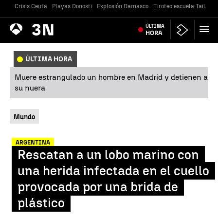
Crisis Ceuta
Playas Donosti
Explosión Damasco
Tiroteo escuela Tailandi
Antena
ÚLTIMA
Noticias
3
HORA
ÚLTIMA HORA
Muere estrangulado un hombre en Madrid y detienen a
su nuera
Mundo
ARGENTINA
Rescatan a un lobo marino con
una herida infectada en el cuello
provocada por una brida de
plástico