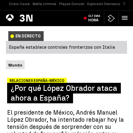
Crisis Ceuta
Mafia criminal
Playas Donosti
Explosión Damasco
Tirot
Antena
ÚLTIMA
Noticias
3
HORA
EN DIRECTO
España establece controles fronterizos con Italia
Mundo
RELACIONES ESPAÑA-MÉXICO
¿Por qué López Obrador ataca
ahora a España?
El presidente de México, Andrés Manuel
López Obrador, ha intentado rebajar hoy la
tensión después de sorprender con su