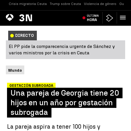
Crisis migratoria Ceuta
Trump sobre Ceuta
Violencia de género
Guerra
Antena
ÚLTIMA
Noticias
3
HORA
DIRECTO
El PP pide la comparecencia urgente de Sánchez y
varios ministros por la crisis en Ceuta
Mundo
GESTACIÓN SUBROGADA
Una pareja de Georgia tiene 20
hijos en un año por gestación
subrogada
La pareja aspira a tener 100 hijos y