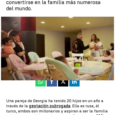
convertirse en la familia más numerosa
del mundo.
Una pareja de Georgia tiene 20 hijos en un año por gestación
subrogada |
Antena 3
Javier Hernández |
María José Zamora
Actualizado:
07 de junio de 2021, 19:21
Publicado:
07 de junio de 2021, 16:54
Whatsapp
Facebook
X
Linkedin
Una pareja de Georgia ha tenido 20 hijos en un año a
través de la
gestación subrogada
. Ella es rusa, él
turco, ambos son millonarios y aspiran a ser la familia