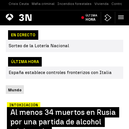
Crisis Ceuta
Mafia criminal
Incendios forestales
Vivienda
Controles 
Antena
ÚLTIMA
Noticias
3
HORA
EN DIRECTO
Sorteo de la Lotería Nacional
ÚLTIMA HORA
España establece controles fronterizos con Italia
Mundo
INTOXICACIÓN
Al menos 34 muertos en Rusia
por una partida de alcohol