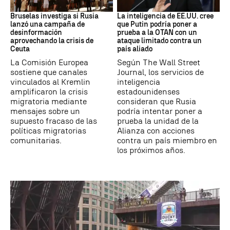
Desinformación rusa
OTAN
Bruselas investiga si Rusia
La inteligencia de EE.UU. cree
lanzó una campaña de
que Putin podría poner a
desinformación
prueba a la OTAN con un
aprovechando la crisis de
ataque limitado contra un
Ceuta
país aliado
La Comisión Europea
Según The Wall Street
sostiene que canales
Journal, los servicios de
vinculados al Kremlin
inteligencia
amplificaron la crisis
estadounidenses
migratoria mediante
consideran que Rusia
mensajes sobre un
podría intentar poner a
supuesto fracaso de las
prueba la unidad de la
políticas migratorias
Alianza con acciones
comunitarias.
contra un país miembro en
los próximos años.