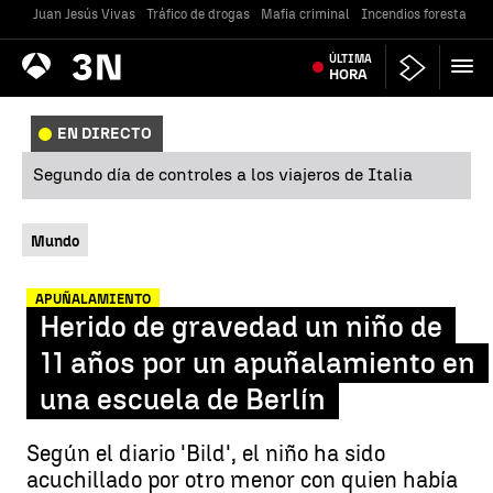
Juan Jesús Vivas
Tráfico de drogas
Mafia criminal
Incendios forestales
Antena
ÚLTIMA
Noticias
3
HORA
EN DIRECTO
Segundo día de controles a los viajeros de Italia
Mundo
APUÑALAMIENTO
Herido de gravedad un niño de
11 años por un apuñalamiento en
una escuela de Berlín
Según el diario 'Bild', el niño ha sido
acuchillado por otro menor con quien había