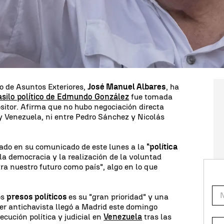
 puede, no debe ser, el de un conflicto de dolor y
nezuela debe tomarse como
"un gesto que tiende
al sea correspondido". "Lo he hecho para que
amos una etapa nueva para Venezuela", destaca en
ro de Asuntos Exteriores,
José Manuel Albares
, ha
 asilo político de Edmundo González
fue tomada
ositor. Afirma que no hubo negociación directa
y Venezuela, ni entre Pedro Sánchez y Nicolás
ado en su comunicado de este lunes a la
"política
 la democracia y la realización de la voluntad
ra nuestro futuro como país", algo en lo que
os
presos políticos
es su "gran prioridad" y una
íder antichavista llegó a Madrid este domingo
cución política y judicial en
Venezuela
tras las