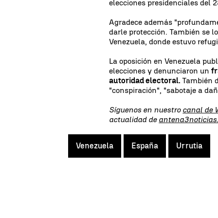
elecciones presidenciales del 28
Agradece además "profundame
darle protección. También se l
Venezuela, donde estuvo refug
La oposición en Venezuela pub
elecciones y denunciaron un
f
autoridad electoral.
También de
"conspiración", "sabotaje a dañ
Síguenos en nuestro
canal de
actualidad de
antena3noticias
Venezuela
España
Urrutia