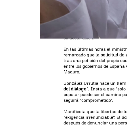
destino de los venezolanos
"no
sufrimiento".
Remarca que su marcha de Ve
la mano a todos"
y que "como t
cambien las cosas y construy
su declaración.
En las últimas horas el minist
remarcado que la
solicitud de
tras una petición del propio op
entre los gobiernos de España 
Maduro.
González Urrutia hace un llam
del diálogo"
. Insta a que "solo
popular puede ser el camino pa
seguirá "comprometido".
Manifiesta que la libertad de l
"exigencia irrenunciable". El l
después de denunciar una perse