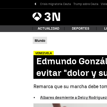
Crisis migratoria Ceuta
Trump sobre Ceuta
Viol
Antena
Noticias
3
ACTUALIDAD
DEPORTES
L
Mundo
¿Qué
VENEZUELA
Edmundo Gonzál
evitar "dolor y 
Remarca que su marcha debe toma
Albares desmiente a Delcy Rodríguez 
Bus