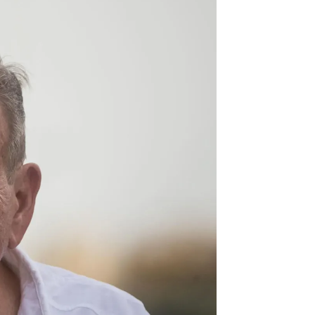
positor de Venezuela, Edmundo González Urrutia |
EFE