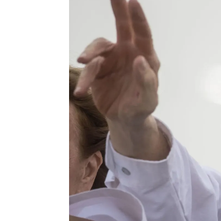
Luis Alcantud
Actualizado:
09 de septiembre de 2024
Publicado:
09 de septiembre de 2024, 
El líder de la mayor coalición 
Urrutia
, abandonó su país y ll
comunicado en redes asegurand