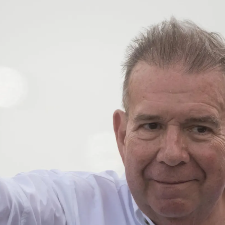
El líder o
Whatsapp
Facebook
X
Linkedin
, 18:52
18:19
opositora de Venezuela,
Edmundo González
egó a
España
. Se ha pronunciado en un
o que esa decisión la ha tomado porque el