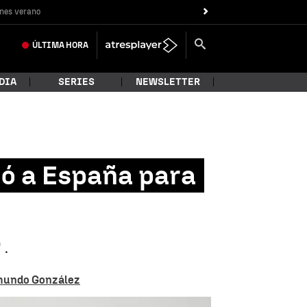
nes verano
ÚLTIMA
HORA
DIA
SERIES
NEWSLETTER
ó a España para
 .
Edmundo González