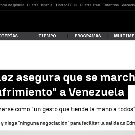
encia de género
Guerra Ucrania
Tiroteo EEUU
Guerra Irán
Infantino
Vacacio
OTERÍAS
TIEMPO
PROGRAMAS
MULTIME
 estás buscando?
ez asegura que se march
sufrimiento" a Venezuela
rse como "un gesto que tiende la mano a todos"
y niega "ninguna negociación" para facilitar la salida de 
car