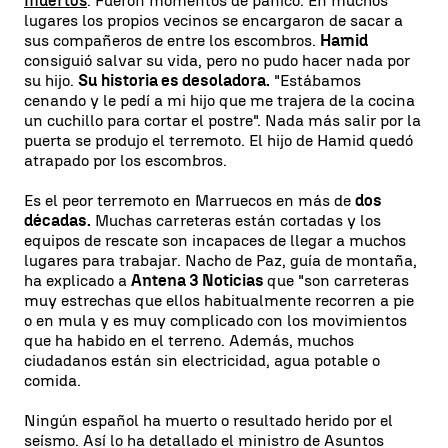
muertos
. Fueron momentos de pánico. En muchos
lugares los propios vecinos se encargaron de sacar a
sus compañeros de entre los escombros.
Hamid
consiguió salvar su vida, pero no pudo hacer nada por
su hijo.
Su historia es desoladora.
"Estábamos
cenando y le pedí a mi hijo que me trajera de la cocina
un cuchillo para cortar el postre". Nada más salir por la
puerta se produjo el terremoto. El hijo de Hamid quedó
atrapado por los escombros.
Es el peor terremoto en Marruecos en más de
dos
décadas.
Muchas carreteras están cortadas y los
equipos de rescate son incapaces de llegar a muchos
lugares para trabajar. Nacho de Paz, guía de montaña,
ha explicado a
Antena 3 Noticias
que "son carreteras
muy estrechas que ellos habitualmente recorren a pie
o en mula y es muy complicado con los movimientos
que ha habido en el terreno. Además, muchos
ciudadanos están sin electricidad, agua potable o
comida.
Ningún español ha muerto o resultado herido por el
seísmo. Así lo ha detallado el ministro de Asuntos