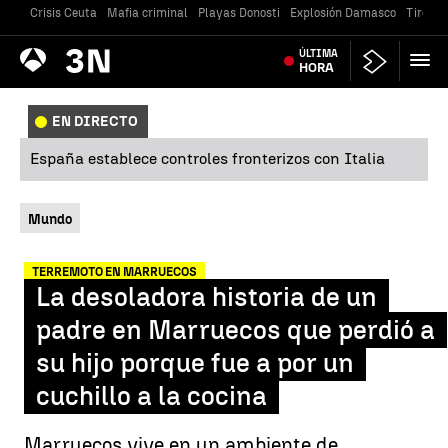
Crisis Ceuta
Mafia criminal
Playas Donosti
Explosión Damasco
Tiroteo
Antena
ÚLTIMA
Noticias
3
HORA
EN DIRECTO
España establece controles fronterizos con Italia
Mundo
TERREMOTO EN MARRUECOS
La desoladora historia de un
padre en Marruecos que perdió a
su hijo porque fue a por un
cuchillo a la cocina
Marruecos vive en un ambiente de