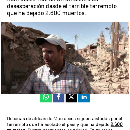
desesperación desde el terrible terremoto
que ha dejado 2.600 muertos.
La desoladora historia de un padre en Marruecos que perdió a su hijo
porque fue a por un cuchillo a la cocina |
Antena 3 Noticias
Luis Alcantud
Publicado:
11 de septiembre de 2023, 17:23
Whatsapp
Facebook
X
Linkedin
Decenas de aldeas de Marruecos siguen aisladas por el
terremoto que ha asolado el país y que ha dejado
2.600