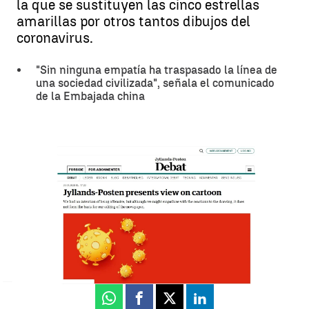
la que se sustituyen las cinco estrellas
amarillas por otros tantos dibujos del
coronavirus.
"Sin ninguna empatía ha traspasado la línea de
una sociedad civilizada", señala el comunicado
de la Embajada china
China exige disculpas a un diario danés que publicó una viñeta
satírica con el coronavirus representado en la bandera china |
Antena 3 Noticias
China
Antena 3 Noticias
Actualizado:
29 de enero de 2020, 15:34
Publicado:
29 de enero de 2020, 09:49
Whatsapp
Facebook
X
Linkedin