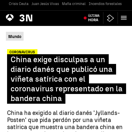
Crisis Ceuta
Juan Jesús Vivas
Mafia criminal
Incendios forestales
Vivi
Antena
ÚLTIMA
Noticias
3
HORA
Mundo
CORONAVIRUS
China exige disculpas a un
diario danés que publicó una
viñeta satírica con el
coronavirus representado en la
bandera china
China ha exigido al diario danés 'Jyllands-
Posten' que pida perdón por una viñeta
satírica que muestra una bandera china en