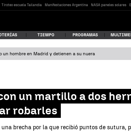
Tiroteo escuela Tailandia
Manifestaciones Argentina
NASA paneles solares
E
OTERÍAS
TIEMPO
PROGRAMAS
MULTIME
o un hombre en Madrid y detienen a su nuera
 estás buscando?
con un martillo a dos her
ar robarles
car
ó una brecha por la que recibió puntos de sutura, 