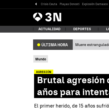
Crisis Ceuta
Playas Donosti
Explosión Damasco
Antena
Noticias
3
ACTUALIDAD
DEPORTES
L
Muere estrangulad
ÚLTIMA HORA
¿Qué
Mundo
AGRESIÓN
Brutal agresión 
años para intent
Bus
El primer herido, de 15 años sufri