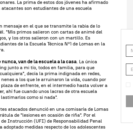
onares. La prima de estos dos jóvenes ha afirmado
s atacantes son estudiantes de una escuela
n mensaje en el que se transmite la rabia de lo
 él. "Mis primos salieron con cartas de animé del
os, y los otros salieron con un martillo. Es
diantes de la Escuela Técnica Nº1 de Lomas en la
ra.
e nunca, van de la escuela a la casa
. La única
ng junto a mi tío, todos en familia, para que
 cualquiera", decía la prima indignada en redes,
enes a los que le arruinaron la vida, cuando por
a plaza de enfrente, en el intermedio hasta volver a
ler, ahí fue cuando unos lacras de otra escuela
 lastimarlos como si nada".
entes atacados denunció en una comisaría de Lomas
tula de "lesiones en ocasión de riña". Por el
de Instrucción (UFI) de Responsabilidad Penal
 ha adoptado medidas respecto de los adolescentes