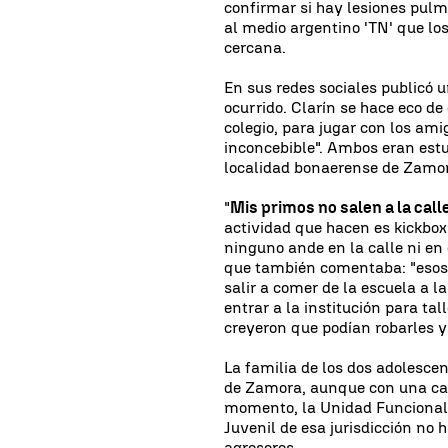
confirmar si hay lesiones pulm
al medio argentino 'TN' que lo
cercana.
En sus redes sociales publicó u
ocurrido. Clarín se hace eco de
colegio, para jugar con los amig
inconcebible". Ambos eran estu
localidad bonaerense de Zamo
"
Mis primos no salen a la call
actividad que hacen es kickboxi
ninguno ande en la calle ni en
que también comentaba: "esos n
salir a comer de la escuela a l
entrar a la institución para tal
creyeron que podían robarles y
La familia de los dos adolesc
de Zamora, aunque con una cará
momento, la Unidad Funcional 
Juvenil de esa jurisdicción no
agresores.