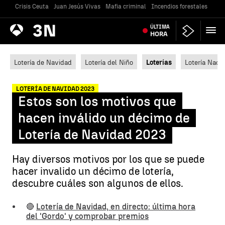
Crisis Ceuta
Juan Jesús Vivas
Mafia criminal
Incendios forestales
Vivi
Antena
ÚLTIMA
Noticias
3
HORA
Lotería de Navidad
Lotería del Niño
Loterías
Lotería Nacio
LOTERÍA DE NAVIDAD 2023
Estos son los motivos que
hacen inválido un décimo de
Lotería de Navidad 2023
Hay diversos motivos por los que se puede
hacer invalido un décimo de lotería,
descubre cuáles son algunos de ellos.
🔴
Lotería de Navidad, en directo: última hora
del 'Gordo' y comprobar premios