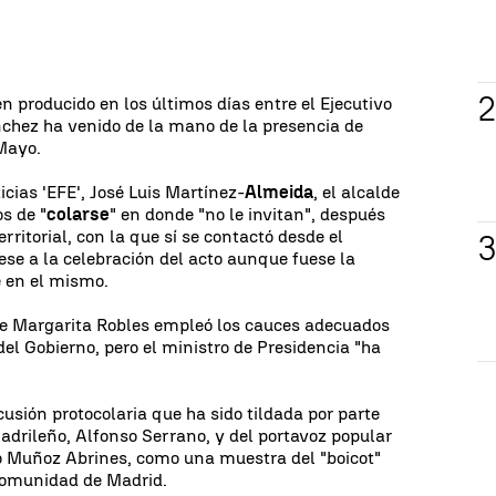
n producido en los últimos días entre el Ejecutivo
nchez ha venido de la mano de la presencia de
 Mayo.
cias 'EFE', José Luis Martínez-
Almeida
, el alcalde
s de "
colarse
" en donde "no le invitan", después
erritorial, con la que sí se contactó desde el
se a la celebración del acto aunque fuese la
e en el mismo.
e Margarita Robles empleó los cauces adecuados
el Gobierno, pero el ministro de Presidencia "ha
cusión protocolaria que ha sido tildada por parte
madrileño, Alfonso Serrano, y del portavoz popular
o Muñoz Abrines, como una muestra del "boicot"
 Comunidad de Madrid.