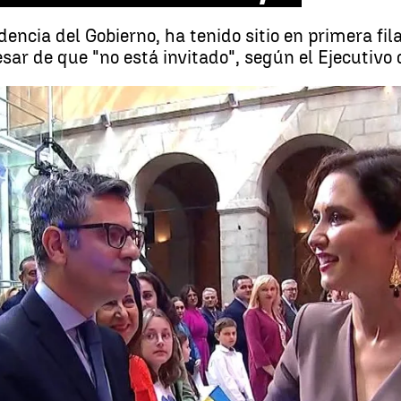
idencia del Gobierno, ha tenido sitio en primera fi
esar de que "no está invitado", según el Ejecutivo
Los momentos de tensión entre Isabel Díaz Ayuso y Félix Bo
Whatsapp
Facebook
X
Linkedin