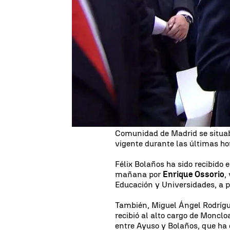
Publicado:
02 de mayo de 2023, 12:25
Tensión entre Sol y Moncloa du
la capital madrileña. La presi
Ayuso, finalmente ha estrech
Gobierno,
Félix Bolaños
, tras 
Pedro Sánchez y la corporació
municipales y autonómicas
d
Solamente
cinco
asientos sep
del acto en la jornada de este 
cuatro niños ucranianos que re
Comunidad de Madrid se situaban
vigente durante las últimas hor
Félix Bolaños ha sido recibido
mañana por
Enrique Ossorio
,
Educación y Universidades, a p
También, Miguel Ángel Rodrígue
recibió al alto cargo de Monclo
entre Ayuso y Bolaños, que ha 