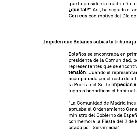
que la presidenta madrileña le
¿qué tal?
". Así, ha seguido el 
Correos
con motivo del Día de
Impiden que Bolaños suba a la tribuna j
Bolaños se encontraba en
prim
presidenta de la Comunidad, p
representantes que se encontra
tensión
. Cuando el representa
acompañado por el resto de alt
la Puerta del Sol le
impedían e
lugares honoríficos el habitual 
"La Comunidad de Madrid incum
aprueba el Ordenamiento Gener
ministro del Gobierno de España
conmemora la Fiesta del 2 de M
citado por 'Servimedia'.