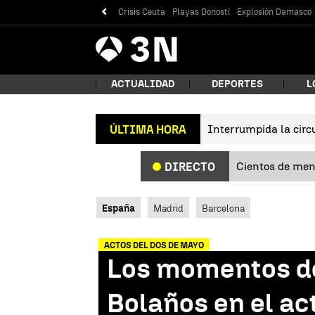
Crisis Ceuta
Playas Donosti
Explosión Damasco
Antena
Noticias
3
ACTUALIDAD
DEPORTES
L
Interrumpida la circu
ÚLTIMA HORA
¿Qué
Cientos de meno
DIRECTO
España
Madrid
Barcelona
ACTOS DEL DOS DE MAYO
Los momentos de 
Bus
Bolaños en el ac