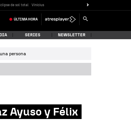
clipse de sol total
Vinicius
ÚLTIMA
HORA
DIA
SERIES
NEWSLETTER
e una persona
z Ayuso y Félix