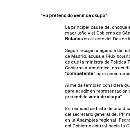
"Ha pretendido venir de okupa"
La principal causa del choque e
madrileño y el Gobierno de Sá
Bolaños
en el acto del Dos de
Según recoge la agencia de noti
de Madrid, acusa a Félix bolaño
de que la ministra de Política T
Gobierno autonómico, no acudie
"
competente
" para personars
Almeida también considera qu
para acudir en representación d
pretendido
venir de okupa
".
En realidad se trata de una dis
del secretario general del PP 
en la Asamblea regional, Pedr
del Gobierno central hacia la