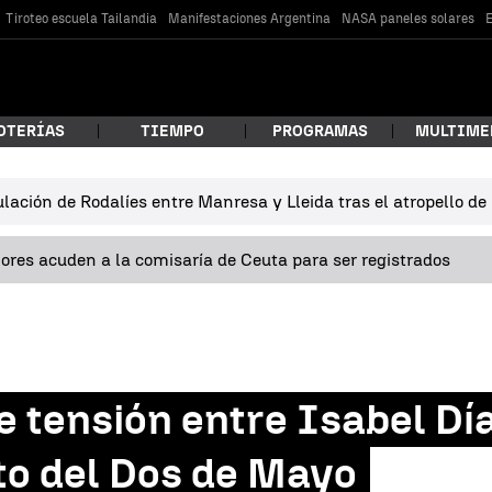
Tiroteo escuela Tailandia
Manifestaciones Argentina
NASA paneles solares
E
OTERÍAS
TIEMPO
PROGRAMAS
MULTIME
lación de Rodalíes entre Manresa y Lleida tras el atropello d
 estás buscando?
res acuden a la comisaría de Ceuta para ser registrados
tensión entre Isabel Día
car
to del Dos de Mayo