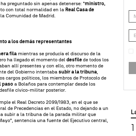
 ha preguntado sin apenas detenerse: "
ministro,
acto con total normalidad en la
Real Casa de
 la Comunidad de Madrid.
unto a los demás representantes
era fila
mientras se producía el discurso de la
ero ha llegado el momento del
desfile
de todos los
ban allí presentes y con ello, otro momento de
nte del Gobierno intentaba
subir a la tribuna
,
os cargos políticos, los miembros de Protocolo de
l paso
a Bolaños para contemplar desde los
desfile cívico-militar posterior.
ple el Real Decreto 2099/1983, en el que se
al de Precedencias en el Estado, no dejando a un
L
 subir a la tribuna de la parada militar que
ayo", sentencia una fuente del Ejecutivo central,