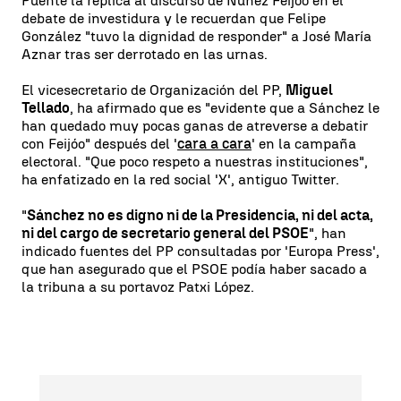
Puente la réplica al discurso de Núñez Feijóo en el
debate de investidura y le recuerdan que Felipe
González "tuvo la dignidad de responder" a José María
Aznar tras ser derrotado en las urnas.
El vicesecretario de Organización del PP,
Miguel
Tellado
, ha afirmado que es "evidente que a Sánchez le
han quedado muy pocas ganas de atreverse a debatir
con Feijóo" después del '
cara a cara
' en la campaña
electoral. "Que poco respeto a nuestras instituciones",
ha enfatizado en la red social 'X', antiguo Twitter.
"
Sánchez no es digno ni de la Presidencia, ni del acta,
ni del cargo de secretario general del PSOE
", han
indicado fuentes del PP consultadas por 'Europa Press',
que han asegurado que el PSOE podía haber sacado a
la tribuna a su portavoz Patxi López.