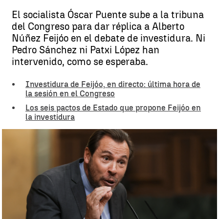
El socialista Óscar Puente sube a la tribuna
del Congreso para dar réplica a Alberto
Núñez Feijóo en el debate de investidura. Ni
Pedro Sánchez ni Patxi López han
intervenido, como se esperaba.
Investidura de Feijóo, en directo: última hora de
la sesión en el Congreso
Los seis pactos de Estado que propone Feijóo en
la investidura
Óscar Puente replica a Feijóo en la investidura |
EFE
Rosario Miñano
Actualizado:
26 de septiembre de 2023, 16:46