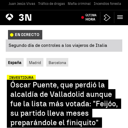
Juan Jesús Vivas
Tráfico de drogas
Mafia criminal
Incendios forestales
Antena
ÚLTIMA
Noticias
3
HORA
EN DIRECTO
Segundo día de controles a los viajeros de Italia
España
Madrid
Barcelona
INVESTIDURA
Óscar Puente, que perdió la
alcaldía de Valladolid aunque
fue la lista más votada: "Feijóo,
su partido lleva meses
preparándole el finiquito"