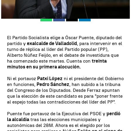
Publicado:
26 de septiembre de 2023, 16:10
Whatsapp
Facebook
X
Linkedin
El Partido Socialista elige a Óscar Puente, diputado del
partido y
exalcalde de Valladolid
, para intervenir en el
turno de réplica al líder del Partido popular (PP),
Alberto Núñez Feijóo, en el debate de investidura que
ha comenzado este martes. Cuenta con
treinta
minutos en su primera alocución.
Ni el portavoz
Patxi López
ni el presidente del Gobierno
en funciones,
Pedro Sánchez
, han subido a la tribuna
del Congreso de los Diputados. Desde Ferraz apuntan
que la elección de este candidato
es para "poner frente
al espejo todas las contradicciones del líder del PP"
.
Puente fue portavoz de la Ejecutiva del PSOE y
perdió
la alcaldía
tras las elecciones municipales y
autonómicas del 28M. Ahora es el elegido por los