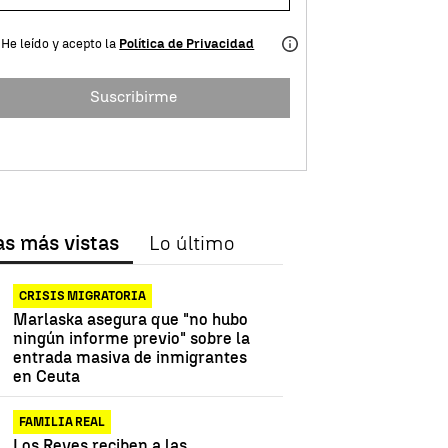
He leído y acepto la
Política de Privacidad
Suscribirme
 Bildu
elecciones vascas
PSdeG
as más vistas
Lo último
CRISIS MIGRATORIA
Marlaska asegura que "no hubo
ningún informe previo" sobre la
entrada masiva de inmigrantes
en Ceuta
FAMILIA REAL
Los Reyes reciben a las