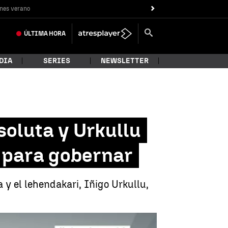
nes verano
ÚLTIMA
HORA
DIA
SERIES
NEWSLETTER
soluta y Urkullu
s para gobernar
 y el lehendakari, Iñigo Urkullu,
ria pero necesitaría apoyos para gobernar |
Redacción