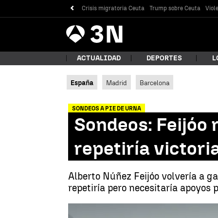
Crisis migratoria Ceuta
Trump sobre Ceuta
Viol
Antena
Noticias
3
ACTUALIDAD
DEPORTES
L
España
Madrid
Barcelona
¿Qué
SONDEOS A PIE DE URNA
Sondeos: Feijóo 
repetiría victor
Alberto Núñez Feijóo volvería a ga
repetiría pero necesitaría apoyos
Bus