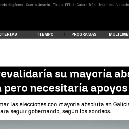
encia de género
Guerra Ucrania
Tiroteo EEUU
Guerra Irán
Infantino
Vacacio
OTERÍAS
TIEMPO
PROGRAMAS
MULTIME
 estás buscando?
revalidaría su mayoría ab
ia pero necesitaría apoyo
nar las elecciones con mayoría absoluta en Galicia
 para seguir gobernando, según los sondeos.
car
Sondeos: Feijóo revalidaría su mayoría absoluta y Urkullu repetiría victo