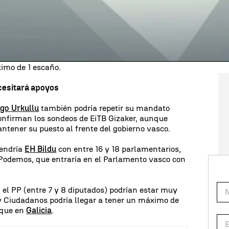
l
PSdG
de Xaquín Fernández Leiceaga lograría
16, el mismo resultado que
En Marea
, por lo que se
 ser la primera fuerza de la oposición. El
Bloque
ta Galego
conseguiría entre 5 y 6 y, según el
udadanos
podría entrar en el parlamento gallego
imo de 1 escaño.
cesitará apoyos
igo Urkullu
también podría repetir su mandato
confirman los sondeos de EiTB Gizaker, aunque
antener su puesto al frente del gobierno vasco.
endría
EH Bildu
con entre 16 y 18 parlamentarios,
 Podemos, que entraría en el Parlamento vasco con
 el PP (entre 7 y 8 diputados) podrían estar muy
y Ciudadanos podría llegar a tener un máximo de
 que en
Galicia
.