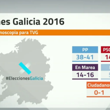
Whatsapp
Facebook
X
Linkedin
pie de urna de TNS Demoscopia para TVG,
Alberto
te de la Xunta y candidato del
PP
, volvería a
tre 38 y 41 escaños) para gobernar en solitario en