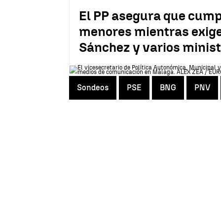
El PP asegura que cumpli
menores mientras exige
Sánchez y varios minis
Sondeos
PSE
BNG
PNV