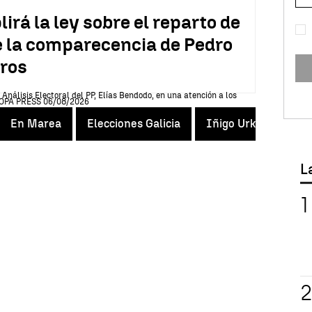
rá la ley sobre el reparto de
 la comparecencia de Pedro
tros
En Marea
Elecciones Galicia
Iñigo Urkullu
EH
L