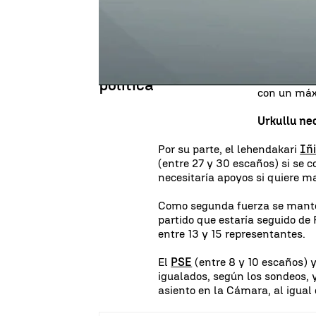
Además, e
PSdG y En Marea
entre 14 y 
disputarían
se disputan ser la
Nacionalis
segunda fuerza
sondeo,
Ci
política
con un máx
Urkullu ne
Por su parte, el lehendakari
Iñ
(entre 27 y 30 escaños) si se 
necesitaría apoyos si quiere m
Como segunda fuerza se mant
partido que estaría seguido de
entre 13 y 15 representantes.
El
PSE
(entre 8 y 10 escaños) y
igualados, según los sondeos, 
asiento en la Cámara, al igual