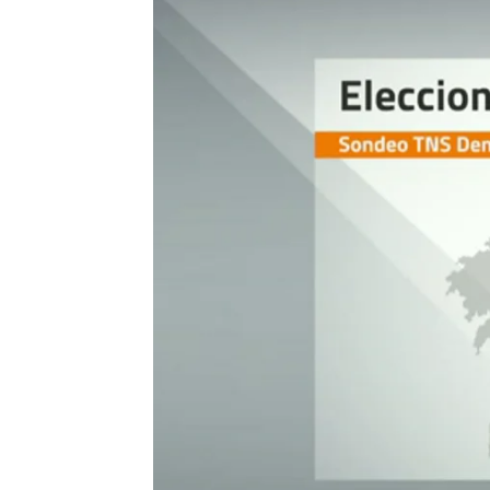
Madrid
Antena 3 Noticias
Publicado:
03 de julio de 2018, 00:07
De confirmarse los sondeos a 
Núñez Feijóo
, actual presiden
conseguir mayoría absoluta (en
la comunidad autónoma.