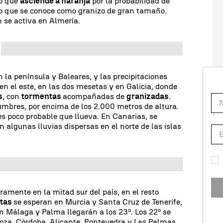
so que
asciende a naranja
por la probabilidad de
Lo que se conoce como granizo de gran tamaño.
 se activa en Almería.
 la península y Baleares, y las precipitaciones
en el este, en las dos mesetas y en Galicia, donde
s
, con
tormentas
acompañadas de
granizadas
.
umbres, por encima de los 2.000 metros de altura.
es poco probable que llueva. En Canarias, se
 algunas lluvias dispersas en el norte de las islas
ramente en la mitad sur del país, en el resto
ltas
se esperan en Murcia y Santa Cruz de Tenerife,
n Málaga y Palma llegarán a los 23º. Los 22º se
za, Córdoba, Alicante, Pontevedra y Las Palmas