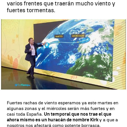
varios frentes que traerán mucho viento y
fuertes tormentas.
La previsión del tiempo con Roberto Brasero |
Antena 3 Noticias
Roberto Brasero
Publicado:
07 de octubre de 2024, 17:59
Whatsapp
Facebook
X
Linkedin
Fuertes rachas de viento esperamos ya este martes en
algunas zonas y el miércoles serán más fuertes y en
casi toda España.
Un temporal que nos trae el que
ahora mismo es un huracán de nombre Kirk
y a que a
nosotros nos afectará como potente borrasca.