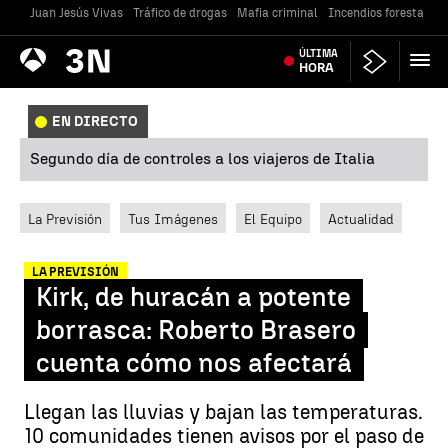
Juan Jesús Vivas
Tráfico de drogas
Mafia criminal
Incendios forestales
Antena
ÚLTIMA
Noticias
3
HORA
EN DIRECTO
Segundo día de controles a los viajeros de Italia
La Previsión
Tus Imágenes
El Equipo
Actualidad
LA PREVISIÓN
Kirk, de huracán a potente
borrasca: Roberto Brasero
cuenta cómo nos afectará
Llegan las lluvias y bajan las temperaturas.
10 comunidades tienen avisos por el paso de