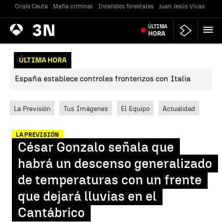
Crisis Ceuta
Mafia criminal
Incendios forestales
Juan Jesús Vivas
Vivi
Antena
ÚLTIMA
Noticias
3
HORA
ÚLTIMA HORA
España establece controles fronterizos con Italia
La Previsión
Tus Imágenes
El Equipo
Actualidad
LA PREVISIÓN
César Gonzalo señala que
habrá un descenso generalizado
de temperaturas con un frente
que dejará lluvias en el
Cantábrico