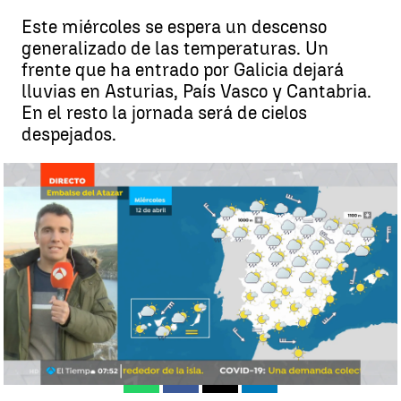
Este miércoles se espera un descenso
generalizado de las temperaturas. Un
frente que ha entrado por Galicia dejará
lluvias en Asturias, País Vasco y Cantabria.
En el resto la jornada será de cielos
despejados.
La previsión del tiempo hoy |
sdasdsd
César Gonzalo
Actualizado:
12 de abril de 2023, 10:22
Publicado:
12 de abril de 2023, 10:20
Whatsapp
Facebook
X
Linkedin