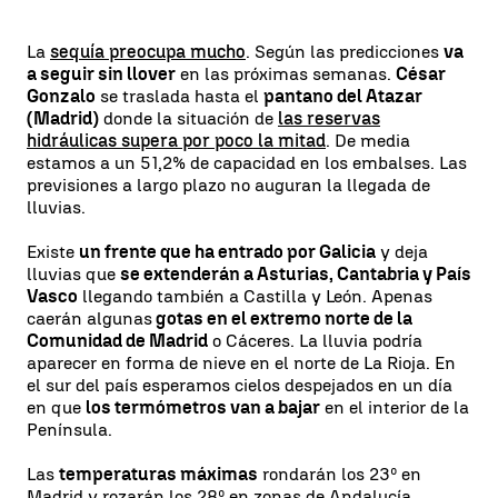
La
sequía preocupa mucho
. Según las predicciones
va
a seguir sin llover
en las próximas semanas.
César
Gonzalo
se traslada hasta el
pantano del Atazar
(Madrid)
donde la situación de
las reservas
hidráulicas supera por poco la mitad
. De media
estamos a un 51,2% de capacidad en los embalses. Las
previsiones a largo plazo no auguran la llegada de
lluvias.
Existe
un frente que ha entrado por Galicia
y deja
lluvias que
se extenderán a Asturias, Cantabria y País
Vasco
llegando también a Castilla y León. Apenas
caerán algunas
gotas en el extremo norte de la
Comunidad de Madrid
o Cáceres. La lluvia podría
aparecer en forma de nieve en el norte de La Rioja. En
el sur del país esperamos cielos despejados en un día
en que
los termómetros van a bajar
en el interior de la
Península.
Las
temperaturas máximas
rondarán los 23º en
Madrid y rozarán los 28º en zonas de Andalucía.