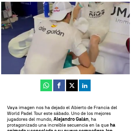
VÍDEO: La increíble imagen de Ale Galán consolando a su
compañero Jon Sanz tras caer en semifinales |
VÍDEO: La increíble
imagen de Ale Galán consolando a su compañero Jon Sanz tras
caer en semifinales
Juan Manuel M. Lardón
Publicado:
17 de junio de 2023, 17:34
Whatsapp
Facebook
X
Linkedin
Vaya imagen nos ha dejado el Abierto de Francia del
World Padel Tour este sábado. Uno de los mejores
jugadores del mundo,
Alejandro Galán
, ha
protagonizado una increíble secuencia en la que
ha
animado y consolado a su nuevo compañero Jon