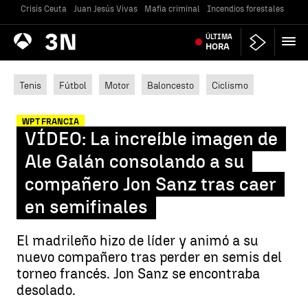
Crisis Ceuta
Juan Jesús Vivas
Mafia criminal
Incendios forestales
Vivi
Antena
ÚLTIMA
Noticias
3
HORA
Tenis
Fútbol
Motor
Baloncesto
Ciclismo
WPT FRANCIA
VÍDEO: La increíble imagen de
Ale Galán consolando a su
compañero Jon Sanz tras caer
en semifinales
El madrileño hizo de líder y animó a su
nuevo compañero tras perder en semis del
torneo francés. Jon Sanz se encontraba
desolado.