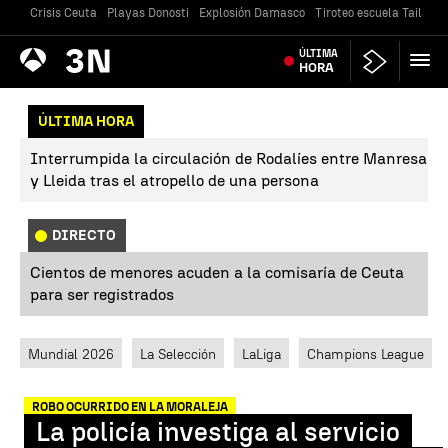
Crisis Ceuta
Playas Donosti
Explosión Damasco
Tiroteo escuela Tailandi
Antena
ÚLTIMA
Noticias
3
HORA
ÚLTIMA HORA
Interrumpida la circulación de Rodalíes entre Manresa
y Lleida tras el atropello de una persona
DIRECTO
Cientos de menores acuden a la comisaría de Ceuta
para ser registrados
Mundial 2026
La Selección
LaLiga
Champions League
ROBO OCURRIDO EN LA MORALEJA
La policía investiga al servicio