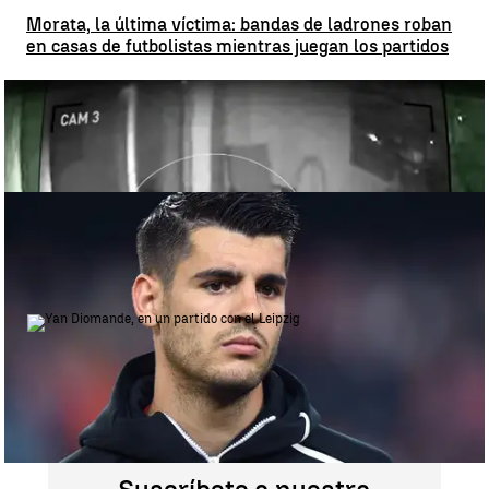
Morata, la última víctima: bandas de ladrones roban
en casas de futbolistas mientras juegan los partidos
Morata, la última víctima: bandas de ladrones roban en casas de
futbolistas mientras juegan los partidos |
moratarobos_A3D
Dos encapuchados asaltan la casa de Álvaro Morata
para robar con sus hijos dentro
Dos encapuchados asaltan la casa de Álvaro Morata para robar con
sus hijos dentro |
Getty Images
El Real Madrid ficha a Yan Diomande
por siete temporadas