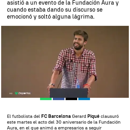
asistió a un evento de la Fundación Aura y
cuando estaba dando su discurso se
emocionó y soltó alguna lágrima.
Piqué rompe a llorar durante un acto con personas con
discapacidad |
Antena 3 Deportes
Madrid
Antena 3 Deportes
Publicado:
17 de julio de 2019, 11:07
Whatsapp
Facebook
X
Linkedin
El futbolista del
FC Barcelona
Gerard
Piqué
clausuró
este martes el acto del 30 aniversario de la Fundación
Aura, en el que animó a empresarios a seguir