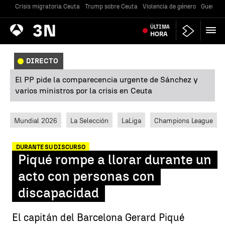
Crisis migratoria Ceuta
Trump sobre Ceuta
Violencia de género
Guerra U
Antena
ÚLTIMA
Noticias
3
HORA
DIRECTO
El PP pide la comparecencia urgente de Sánchez y
varios ministros por la crisis en Ceuta
Mundial 2026
La Selección
LaLiga
Champions League
DURANTE SU DISCURSO
Piqué rompe a llorar durante un
acto con personas con
discapacidad
El capitán del Barcelona Gerard Piqué