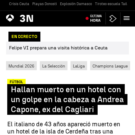
Crisis Ceuta
Playas Donosti
Explosión Damasco
Tiroteo escuela Tailandi
Antena
ÚLTIMA
Noticias
3
HORA
EN DIRECTO
Felipe VI prepara una visita histórica a Ceuta
Mundial 2026
La Selección
LaLiga
Champions League
FÚTBOL
Hallan muerto en un hotel con
un golpe en la cabeza a Andrea
Capone, ex del Cagliari
El italiano de 43 años apareció muerto en
un hotel de la isla de Cerdeña tras una