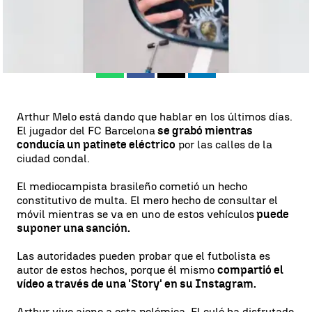
Barcelona
Antena 3 Noticias
Publicado:
28 de octubre de 2019, 11:21
Whatsapp
Facebook
X
Linkedin
Arthur Melo está dando que hablar en los últimos días.
El jugador del FC Barcelona
se grabó mientras
conducía un patinete eléctrico
por las calles de la
ciudad condal.
El mediocampista brasileño cometió un hecho
constitutivo de multa. El mero hecho de consultar el
móvil mientras se va en uno de estos vehículos
puede
suponer una sanción.
Las autoridades pueden probar que el futbolista es
autor de estos hechos, porque él mismo
compartió el
vídeo a través de una 'Story' en su Instagram.
Arthur vive ajeno a esta polémica. El culé ha disfrutado