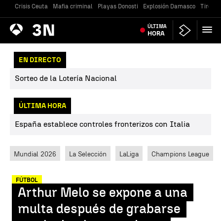
Crisis Ceuta
Mafia criminal
Playas Donosti
Explosión Damasco
Tiroteo
Antena
ÚLTIMA
Noticias
3
HORA
EN DIRECTO
Sorteo de la Lotería Nacional
ÚLTIMA HORA
España establece controles fronterizos con Italia
Mundial 2026
La Selección
LaLiga
Champions League
FÚTBOL
Arthur Melo se expone a una
multa después de grabarse