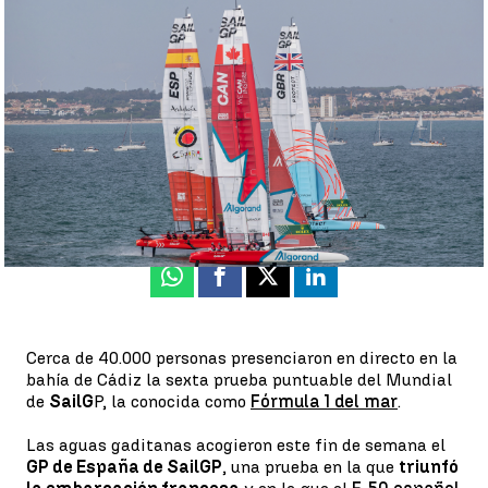
Francia gana la prueba del SailGP en Cádiz; España, fuera de la
final |
Pedro Niembro
Guillermo F. Lascoiti
Publicado:
26 de septiembre de 2022, 18:29
Whatsapp
Facebook
X
Linkedin
Cerca de 40.000 personas presenciaron en directo en la
bahía de Cádiz la sexta prueba puntuable del Mundial
de
SailG
P, la conocida como
Fórmula 1 del mar
.
Las aguas gaditanas acogieron este fin de semana el
GP de España de SailGP
, una prueba en la que
triunfó