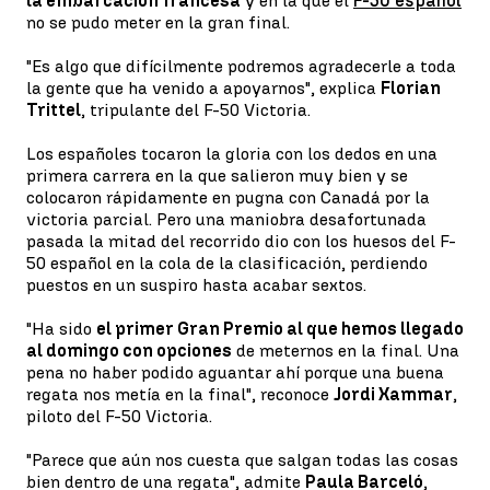
la embarcación francesa
y en la que el
F-50 español
no se pudo meter en la gran final.
"Es algo que difícilmente podremos agradecerle a toda
la gente que ha venido a apoyarnos", explica
Florian
Trittel
, tripulante del F-50 Victoria.
Los españoles tocaron la gloria con los dedos en una
primera carrera en la que salieron muy bien y se
colocaron rápidamente en pugna con Canadá por la
victoria parcial. Pero una maniobra desafortunada
pasada la mitad del recorrido dio con los huesos del F-
50 español en la cola de la clasificación, perdiendo
puestos en un suspiro hasta acabar sextos.
"Ha sido
el primer Gran Premio al que hemos llegado
al domingo con opciones
de meternos en la final. Una
pena no haber podido aguantar ahí porque una buena
regata nos metía en la final", reconoce
Jordi Xammar
,
piloto del F-50 Victoria.
"Parece que aún nos cuesta que salgan todas las cosas
bien dentro de una regata", admite
Paula Barceló
,