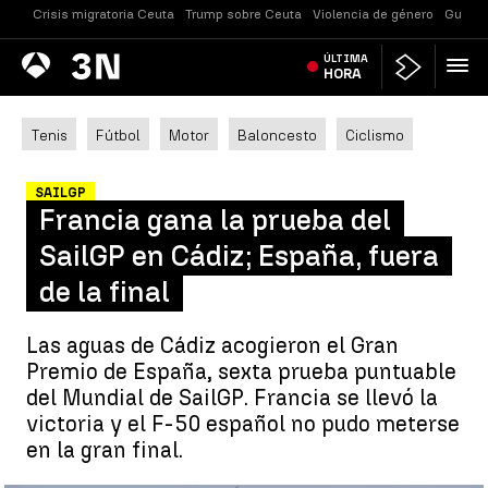
Crisis migratoria Ceuta
Trump sobre Ceuta
Violencia de género
Guerra
Antena
ÚLTIMA
Noticias
3
HORA
Tenis
Fútbol
Motor
Baloncesto
Ciclismo
SAILGP
Francia gana la prueba del
SailGP en Cádiz; España, fuera
de la final
Las aguas de Cádiz acogieron el Gran
Premio de España, sexta prueba puntuable
del Mundial de SailGP. Francia se llevó la
victoria y el F-50 español no pudo meterse
en la gran final.