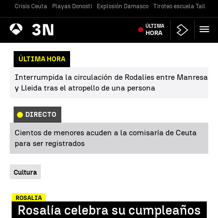
Crisis Ceuta
Playas Donosti
Explosión Damasco
Tiroteo escuela Tailandi
Antena
ÚLTIMA
Noticias
3
HORA
ÚLTIMA HORA
Interrumpida la circulación de Rodalíes entre Manresa
y Lleida tras el atropello de una persona
DIRECTO
Cientos de menores acuden a la comisaría de Ceuta
para ser registrados
Cultura
ROSALIA
Rosalía celebra su cumpleaños