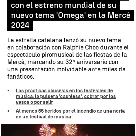
con el estreno mundial de su
nuevo tema 'Omega' en la Mercè
2024
La estrella catalana lanzó su nuevo tema
en colaboración con Ralphie Choo durante el
espectáculo piromusical de las fiestas de la
Mercè, marcando su 32º aniversario con
una presentación inolvidable ante miles de
fanáticos.
Las prácticas abusivas en los festivales de
música: la pulsera 'cashless', cobrar por los
vasos o por salir
Al menos 65 heridos por el incendio de una noria
en un festival de música
Rosalía celebra su cumpleaños con el estreno mundial de su nuevo
tema 'Omega' en la Mercè 2024 |
Antena 3 Noticias