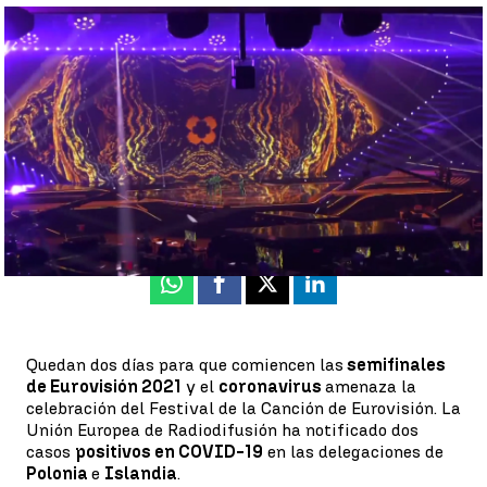
Cuatro países aislados por coronavirus a un día de comenzar
Eurovisión 2021 |
Antena 3 Noticias
Guillermo Gallegos Gómez
Actualizado:
17 de mayo de 2021, 18:53
Publicado:
17 de mayo de 2021, 16:42
Whatsapp
Facebook
X
Linkedin
Quedan dos días para que comiencen las
semifinales
de Eurovisión 2021
y el
coronavirus
amenaza la
celebración del Festival de la Canción de Eurovisión. La
Unión Europea de Radiodifusión ha notificado dos
casos
positivos en COVID-19
en las delegaciones de
Polonia
e
Islandia
.