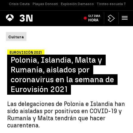
Crisis Ceuta
Playas Donosti
Explosión Damasco
Tiroteo escuela Taila
Antena
ÚLTIMA
Noticias
3
HORA
Cultura
EUROVISIÓN 2021
Polonia, Islandia, Malta y
Rumanía, aislados por
coronavirus en la semana de
Eurovisión 2021
Las delegaciones de Polonia e Islandia han
sido aisladas por positivos en COVID-19 y
Rumanía y Malta tendrán que hacer
cuarentena.