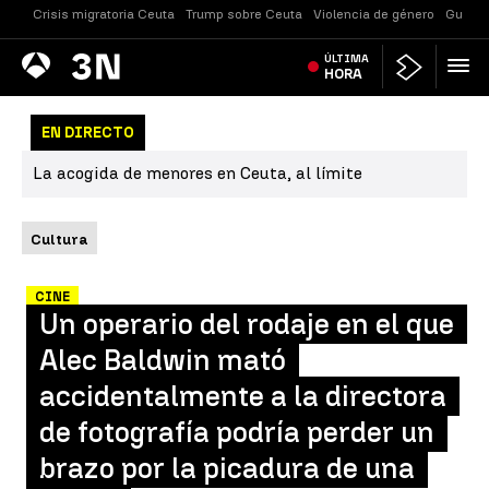
Crisis migratoria Ceuta
Trump sobre Ceuta
Violencia de género
Guerra
Antena
ÚLTIMA
Noticias
3
HORA
EN DIRECTO
La acogida de menores en Ceuta, al límite
Cultura
CINE
Un operario del rodaje en el que
Alec Baldwin mató
accidentalmente a la directora
de fotografía podría perder un
brazo por la picadura de una