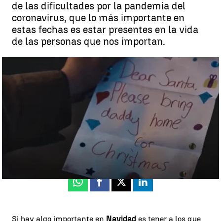
de las dificultades por la pandemia del
coronavirus, que lo más importante en
estas fechas es estar presentes en la vida
de las personas que nos importan.
'La Carta', así es el emocionante anuncio de Coca-Cola esta
Navidad |
antena3.com
Antena 3 Noticias
Actualizado:
16 de noviembre de 2020, 15:21
Publicado:
16 de noviembre de 2020, 12:20
Whatsapp
Facebook
X
Linkedin
Si hay algo importante en
Navidad
es tener a los que