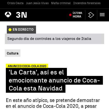
Crisis Ceuta
Juan Jesús Vivas
Mafia criminal
Incendios forestales
Vivi
Antena
ÚLTIMA
Noticias
3
HORA
EN DIRECTO
Segundo día de controles a los viajeros de Italia
Cultura
ANUNCIO COCA-COLA 2020
'La Carta', así es el
emocionante anuncio de Coca-
Cola esta Navidad
En este año atípico, se pretende demostrar
en el anuncio de Coca-Cola 2020, a pesar