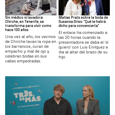
Canarias
Boda
Sin médico ni lavadora:
Matías Prats sobre la boda de
Chirche, en Tenerife, se
Susanna Griso: "Qué le habrá
transforma para vivir como
dicho para convencerla"
hace 100 años
El enlace ha comenzado a
Una vez al año, los vecinos
las 20 horas cuando la
de Chirche lavan la ropa en
presentadora se daba el 'sí
los barrancos, curan de
quiero' con Luis Enríquez e
empacho y mal de ojo y
iba al altar del brazo de su
celebran bodas en sus
hijo.
calles empedradas.