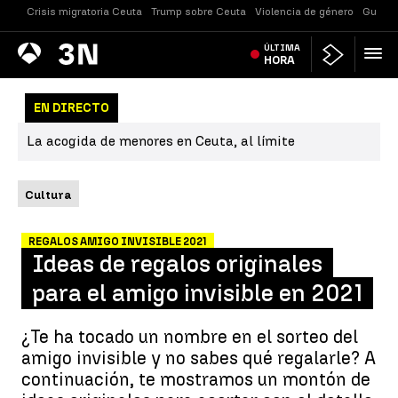
Crisis migratoria Ceuta
Trump sobre Ceuta
Violencia de género
Guerra
Antena
ÚLTIMA
Noticias
3
HORA
EN DIRECTO
La acogida de menores en Ceuta, al límite
Cultura
REGALOS AMIGO INVISIBLE 2021
Ideas de regalos originales
para el amigo invisible en 2021
¿Te ha tocado un nombre en el sorteo del
amigo invisible y no sabes qué regalarle? A
continuación, te mostramos un montón de