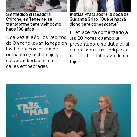
Canarias
Boda
Sin médico ni lavadora:
Matías Prats sobre la boda de
Chirche, en Tenerife, se
Susanna Griso: "Qué le habrá
transforma para vivir como
dicho para convencerla"
hace 100 años
El enlace ha comenzado a
Una vez al año, los vecinos
las 20 horas cuando la
de Chirche lavan la ropa en
presentadora se daba el 'sí
los barrancos, curan de
quiero' con Luis Enríquez e
empacho y mal de ojo y
iba al altar del brazo de su
celebran bodas en sus
hijo.
calles empedradas.