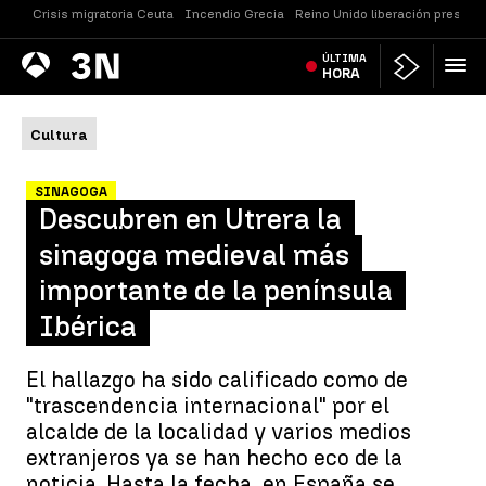
Crisis migratoria Ceuta
Incendio Grecia
Reino Unido liberación presos
Antena
ÚLTIMA
Noticias
3
HORA
Cultura
SINAGOGA
Descubren en Utrera la
sinagoga medieval más
importante de la península
Ibérica
El hallazgo ha sido calificado como de
"trascendencia internacional" por el
alcalde de la localidad y varios medios
extranjeros ya se han hecho eco de la
noticia. Hasta la fecha, en España se