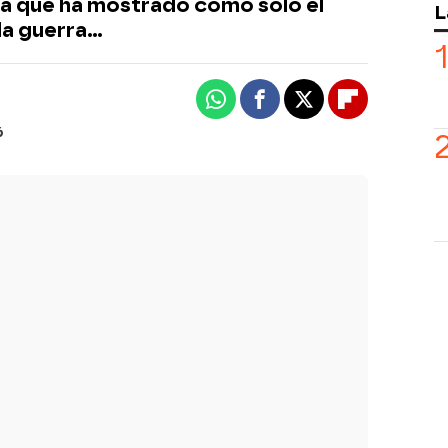
ca que ha mostrado como solo el
L
a guerra...
Whatsapp
Facebook
X
Flipboard
6