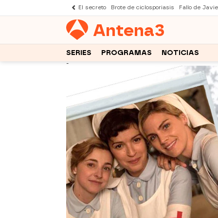
El secreto
Brote de ciclosporiasis
Fallo de Javi
Antena
3
SERIES
PROGRAMAS
NOTICIAS
-