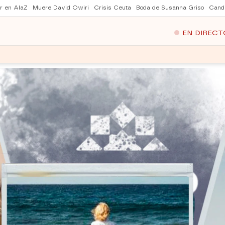
er en AlaZ
Muere David Owiri
Crisis Ceuta
Boda de Susanna Griso
Cand
EN DIRECT