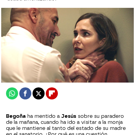
Andrés abre su corazón con Begoña:
“Siempre me he sentido como un intruso”
Ana Bermejo Lillo
Publicado:
28 de febrero de 2024, 16:42
Whatsapp
Facebook
X
Flipboard
Begoña
ha mentido a
Jesús
sobre su paradero
de la mañana, cuando ha ido a visitar a la monja
que le mantiene al tanto del estado de su madre
en el sanatorio. ¿Por qué es una cuestión