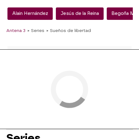
Alain Hernández
Jesús de la Reina
Begoña Mo
Antena 3
» Series
» Sueños de libertad
Series