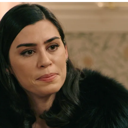
que no tiene lugar ya en casa de los De la Rein
Whatsapp
Facebook
X
Flipboa
0