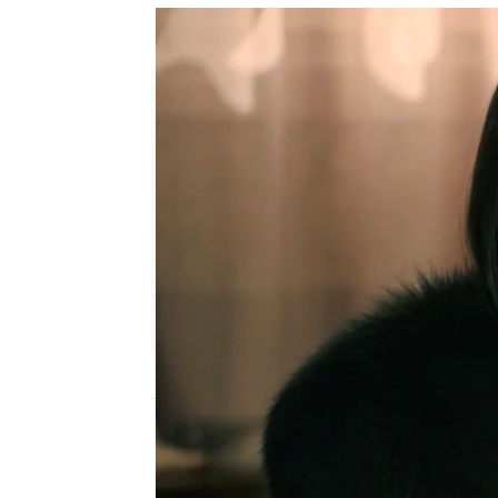
María le deja claro a Begoña 
Ana Bermejo Lillo
Publicado:
11 de abril de 2025, 16:5