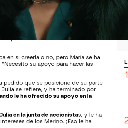
hacerlo bien con
Julia
y dejar atrás
os del pasado: así se lo ha
buela de la niña.
a dejar atrás sus actitudes y
ser una
 no quiere hacer “las tonterías del
ba en si creerla o no, pero María se ha
L
“Necesito su apoyo para hacer las
a pedido que se posicione de su parte
 Julia se refiere, y ha terminado por
ando le ha ofrecido su apoyo en la
ulia en la junta de accionista
s, y le ha
intereses de los Merino. ¡Eso le ha