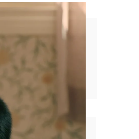
a: “Ahora es mi momento”
rd