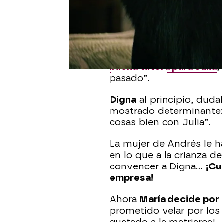
María
está dispuesta a 
todos sus comportamient
comunicado a Digna, la a
La joven está dispuesta 
buena tutora para Julia
,
pasado”.
Digna
al principio, duda
mostrado determinante: 
cosas bien con Julia”.
La mujer de Andrés le h
en lo que a la crianza de
convencer a Digna...
¡Cu
empresa!
Ahora
María decide por J
prometido velar por los 