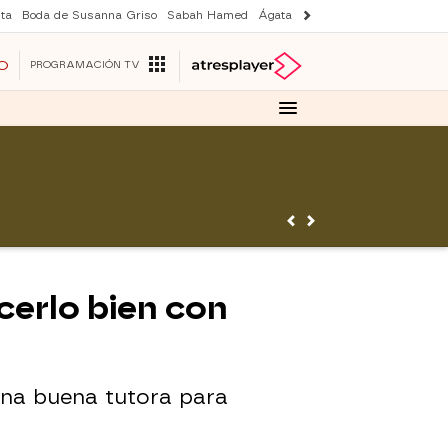
ta
Boda de Susanna Griso
Sabah Hamed
Ágata y Lola
Suri y Tom Cruise
O
PROGRAMACIÓN TV
cerlo bien con
una buena tutora para