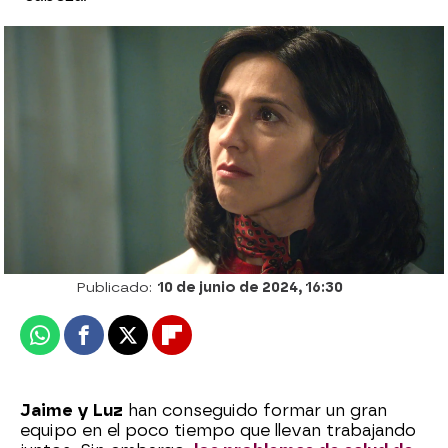
“Tengo un tumor cerebral”: Jaime recibe
el peor diagnóstico posible
Patri Bea
Publicado:
10 de junio de 2024, 16:30
Whatsapp
Facebook
X
Flipboard
Jaime y Luz
han conseguido formar un gran
equipo en el poco tiempo que llevan trabajando