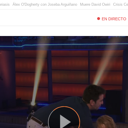
riasis
Álex O'Dogherty con Joseba Arguiñano
Muere David Owiri
Crisis C
EN DIRECTO