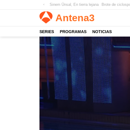
Sinem Ünsal, En tierra lejana
Brote de ciclospo
Antena
3
SERIES
PROGRAMAS
NOTICIAS