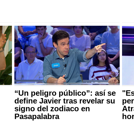
“Un peligro público”: así se
"Es
define Javier tras revelar su
per
signo del zodiaco en
Atr
Pasapalabra
ho