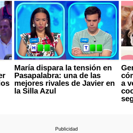
María dispara la tensión en
Ger
er
Pasapalabra: una de las
cóm
ios
mejores rivales de Javier en
a v
la Silla Azul
co
seg