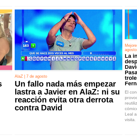
Mejore
agosto
La i
desp
Davi
Pasa
AlaZ | 7 de agosto
trol
s
Un fallo nada más empezar
Fern
lastra a Javier en AlaZ: ni su
El co
provoc
reacción evita otra derrota
reutil
contra David
cómic
Leal a
visita.