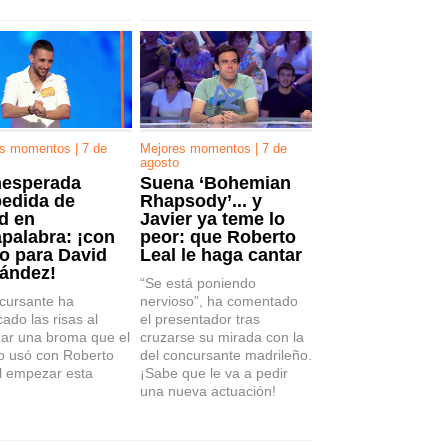
s momentos | 7 de
Mejores momentos | 7 de
agosto
nesperada
Suena ‘Bohemian
edida de
Rhapsody’... y
d en
Javier ya teme lo
palabra: ¡con
peor: que Roberto
eo para David
Leal le haga cantar
ández!
“Se está poniendo
ncursante ha
nervioso”, ha comentado
ado las risas al
el presentador tras
izar una broma que el
cruzarse su mirada con la
o usó con Roberto
del concursante madrileño.
l empezar esta
¡Sabe que le va a pedir
una nueva actuación!