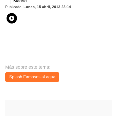
Madrid
Publicado:
Lunes, 15 abril, 2013 23:14
Whatsapp
Compartir
Facebook
Twitter
Linkedin
Flipboard
Más sobre este tema:
Splash Famosos al agua