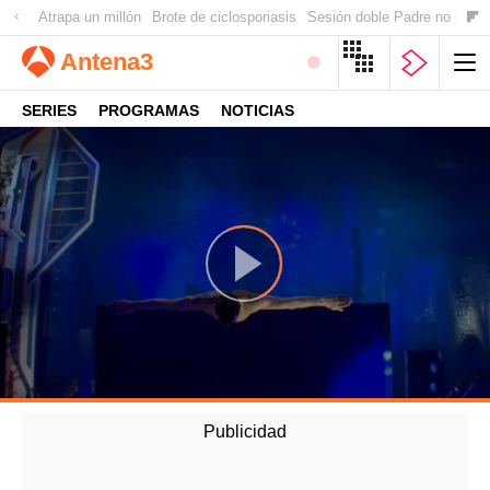
Atrapa un millón
Brote de ciclosporiasis
Sesión doble Padre no hay 
Antena
3
SERIES
PROGRAMAS
NOTICIAS