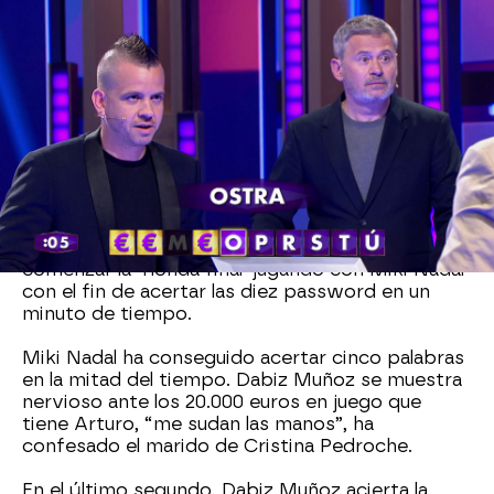
El cocinero ya ha demostrado que es capaz de
acertar cinco palabras seguidas en la 'Ronda final'
y ha causado la sorpresa en el último segundo en
la última 'Ronda final' del concurso.
Arturo ha vencido a Marc en la ‘Súper Password’
y juega la ‘Ronda final’ para intentar llevarse
20.000 euros en el concurso con la ayuda de
Dabiz Muñoz y Miki Nadal.
En esta ocasión, el sevillano ha decidido
comenzar la ‘Ronda final’ jugando con Miki Nadal
con el fin de acertar las diez password en un
minuto de tiempo.
Miki Nadal ha conseguido acertar cinco palabras
en la mitad del tiempo. Dabiz Muñoz se muestra
nervioso ante los 20.000 euros en juego que
tiene Arturo, “me sudan las manos”, ha
confesado el marido de Cristina Pedroche.
En el último segundo, Dabiz Muñoz acierta la