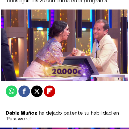
conseguir los 20.000 euros en el programa.
La virginidad de Miki Nadal triunfa con una
gran pista
Carmen Pardo
Publicado:
28 de julio de 2023, 23:29
Whatsapp
Facebook
X
Flipboard
Dabiz Muñoz
ha dejado patente su habilidad en
'Password'.