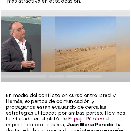
más atractiva en esta ocasión.
Marta Manzano
Publicado:
25 de octubre de 2023, 13:39
Whatsapp
Facebook
X
Flipboard
En medio del conflicto en curso entre Israel y
Hamás, expertos de comunicación y
propaganda están evaluando de cerca las
estrategias utilizadas por ambas partes. Hoy nos
ha visitado en el plató de
Espejo Público
el
experto en propaganda,
Juan María Peredo
, ha
destacado la presencia de una
intensa campaña