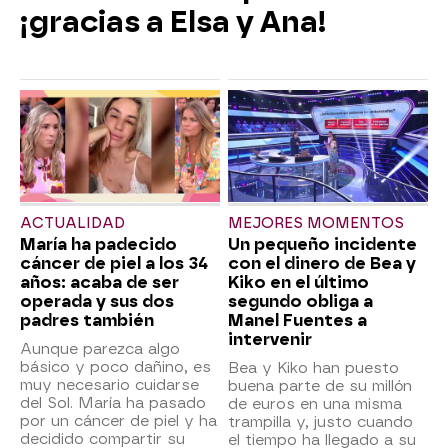
¡gracias a Elsa y Ana!
ACTUALIDAD
MEJORES MOMENTOS
María ha padecido
Un pequeño incidente
cáncer de piel a los 34
con el dinero de Bea y
años: acaba de ser
Kiko en el último
operada y sus dos
segundo obliga a
padres también
Manel Fuentes a
intervenir
Aunque parezca algo
básico y poco dañino, es
Bea y Kiko han puesto
muy necesario cuidarse
buena parte de su millón
del Sol. María ha pasado
de euros en una misma
por un cáncer de piel y ha
trampilla y, justo cuando
decidido compartir su
el tiempo ha llegado a su