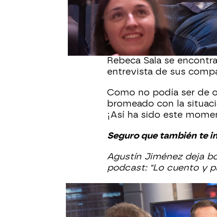
acudido al programa de
para Óscar', su última ob
De hecho, tal es la infl
recibido la inesperada v
Rebeca Sala se encontrab
entrevista de sus comp
Como no podía ser de o
bromeado con la situació
¡Así ha sido este mome
Seguro que también te in
Agustín Jiménez deja b
podcast: "Lo cuento y pa
Jon Plazaola
Agustín Jiménez