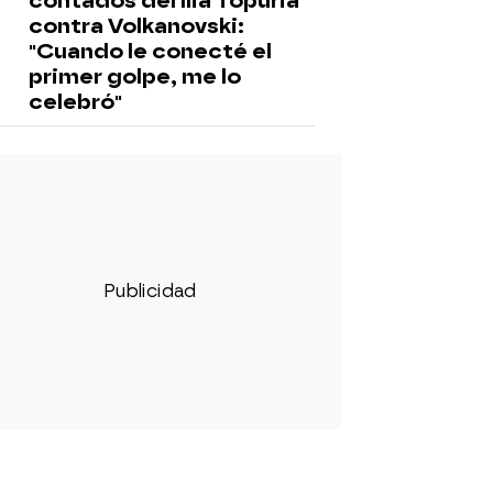
contados del Ilia Topuria
contra Volkanovski:
"Cuando le conecté el
primer golpe, me lo
celebró"