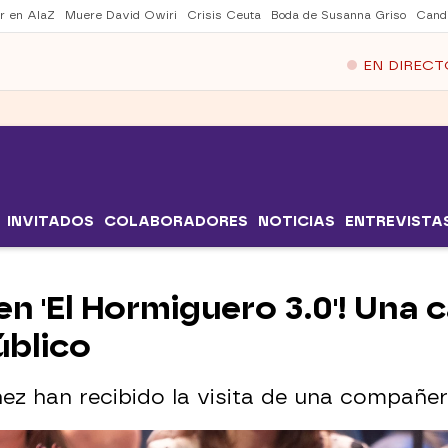
er en AlaZ
Muere David Owiri
Crisis Ceuta
Boda de Susanna Griso
Cand
EN DIRECT
INVITADOS
COLABORADORES
NOTICIAS
ENTREVISTA
en 'El Hormiguero 3.0'! Una
úblico
ez han recibido la visita de una compañer