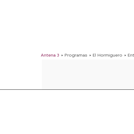
Antena 3
» Programas
» El Hormiguero
» En