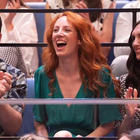
Whatsapp
Facebook
X
Flipboa
ro 3.0'
se ha llenado de sonrisas con la
y
Agustín Jiménez
. Los actores han