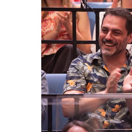
El Hormiguero
Madrid
Publicado:
28 de junio de 2022, 22:32
Esta noche,
'El Hormigue
llegada de
Jon Plazaola