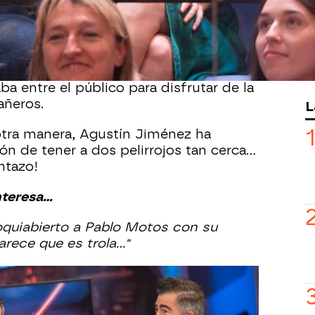
 Pablo Motos para presentar 'Un Oscar
ra de teatro.
uencia de esta obra, que incluso han
isita de una compañera de trabajo.
a entre el público para disfrutar de la
añeros.
L
tra manera, Agustín Jiménez ha
n de tener a dos pelirrojos tan cerca...
ntazo!
teresa...
oquiabierto a Pablo Motos con su
rece que es trola..."