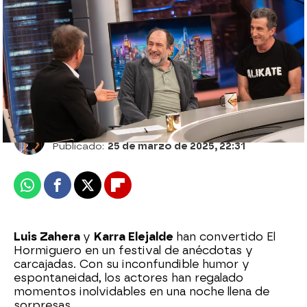
Así ha sido la entrevista completa a Luis
Zahera y Karra Elejalde en El Hormiguero
Roberto Fernández Ferreira
Publicado:
25 de marzo de 2025, 22:31
Whatsapp
Facebook
X
Flipboard
Luis Zahera
y
Karra Elejalde
han convertido El
Hormiguero en un festival de anécdotas y
carcajadas. Con su inconfundible humor y
espontaneidad, los actores han regalado
momentos inolvidables en una noche llena de
sorpresas.