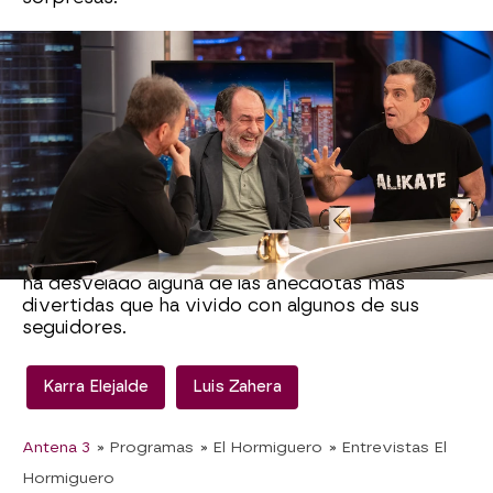
En esta ocasión, Pablo Motos ha querido saber si
ellos se enfrentan mucho al 'fenómeno fan' por la
calle. Karra ha tomado la palabra y ha afirmado
no ser nada mitómano poniendo en valor la labor
de los bomberos o policías: "¿Quién les da un
Goya?", ha dicho.
Luis, por su parte, ha dicho que ha sido muy
fanático de Morris, pero nunca le ha abordado
para pedirle una fotografía. Sin embargo, sí que
ha desvelado alguna de las anécdotas más
divertidas que ha vivido con algunos de sus
seguidores.
Karra Elejalde
Luis Zahera
Antena 3
» Programas
» El Hormiguero
» Entrevistas El
Hormiguero