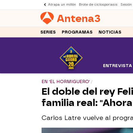
Atrapa un millón
Brote de ciclosporiasis
Sesión
Antena
3
SERIES
PROGRAMAS
NOTICIAS
ENTREVISTA
EN 'EL HORMIGUERO'
El doble del rey Fe
familia real: "Ahor
Carlos Latre vuelve al progr