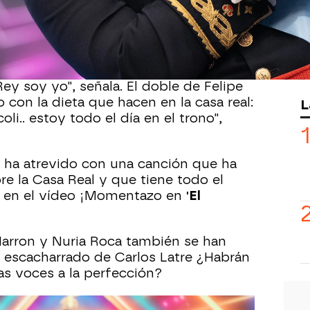
desfile del pasado 12 de octubre y ha
 audio de Pedro Sánchez donde le da
 tarde al acto.
uedo desahogar, Felipe esto, Felipe
Rey soy yo", señala. El doble de Felipe
con la dieta que hacen en la casa real:
L
i.. estoy todo el día en el trono",
 ha atrevido con una canción que ha
e la Casa Real y que tiene todo el
a en el vídeo ¡Momentazo en
'El
arron y Nuria Roca también se han
o escacharrado de Carlos Latre ¿Habrán
as voces a la perfección?