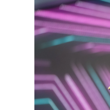
El Hormiguero
Madrid
Publicado:
26 de octubre de 2022, 22:53
Carlos Latre
ha entrado 
Felipe VI y lo ha hecho a