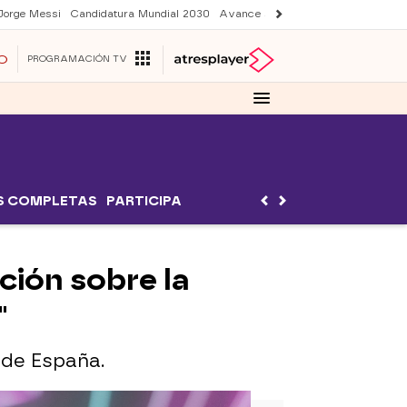
Jorge Messi
Candidatura Mundial 2030
Avance Sueños de libertad
Final 
O
PROGRAMACIÓN TV
S COMPLETAS
PARTICIPA
nción sobre la
"
 de España.