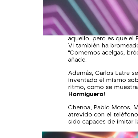
hablado de cómo fue el 
bromeado mostrando un
la razón por la que llegó
"Es que en casa no me p
aquello, pero es que el 
VI también ha bromeado 
"Comemos acelgas, brócol
añade.
Además, Carlos Latre se
inventado él mismo sobr
ritmo, como se muestr
Hormiguero
!
Chenoa, Pablo Motos, M
atrevido con el teléfon
sido capaces de imitar l