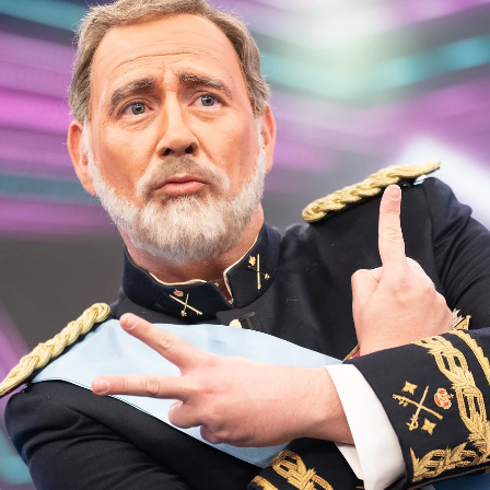
Whatsapp
Facebook
X
Flipboa
en '
El Hormiguero
' como doble del rey
 las mil maravillas. El cómico ha