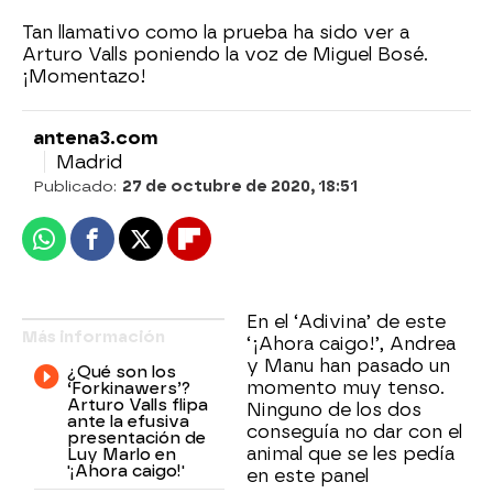
Tan llamativo como la prueba ha sido ver a
Arturo Valls poniendo la voz de Miguel Bosé.
¡Momentazo!
antena3.com
Madrid
Publicado:
27 de octubre de 2020, 18:51
Whatsapp
Facebook
X
Flipboard
En el ‘Adivina’ de este
Más información
‘¡Ahora caigo!’, Andrea
y Manu han pasado un
¿Qué son los
momento muy tenso.
‘Forkinawers’?
Arturo Valls flipa
Ninguno de los dos
ante la efusiva
conseguía no dar con el
presentación de
animal que se les pedía
Luy Marlo en
'¡Ahora caigo!'
en este panel