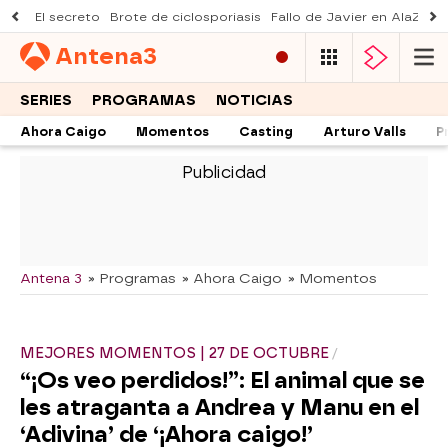
El secreto
Brote de ciclosporiasis
Fallo de Javier en AlaZ
Mu
Antena
3
SERIES
PROGRAMAS
NOTICIAS
Ahora Caigo
Momentos
Casting
Arturo Valls
P
-
Antena 3
» Programas
» Ahora Caigo
» Momentos
MEJORES MOMENTOS | 27 DE OCTUBRE
“¡Os veo perdidos!”: El animal que se
les atraganta a Andrea y Manu en el
‘Adivina’ de ‘¡Ahora caigo!’